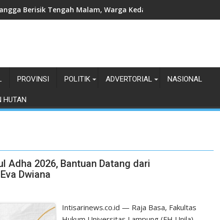
angga Berisik Tengah Malam, Warga Kedamaian Klaim Diteror
L
PROVINSI
POLITIK
ADVERTORIAL
NASIONAL
N HUTAN
dul Adha 2026, Bantuan Datang dari
 Eva Dwiana
Intisarinews.co.id — Raja Basa, Fakultas
Hukum Universitas Lampung (FH Unila)