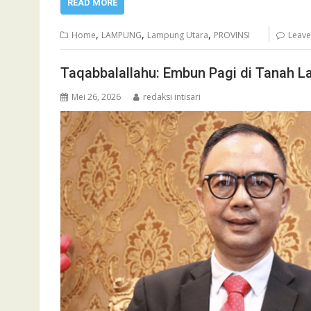
READ MORE
,
,
,
Home
LAMPUNG
Lampung Utara
PROVINSI
Leav
Taqabbalallahu: Embun Pagi di Tanah 
Mei 26, 2026
redaksi intisari