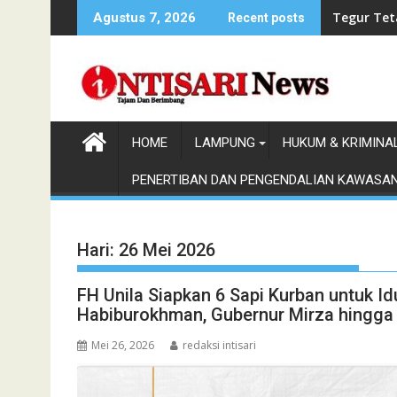
Skip
Tegur Tet
Agustus 7, 2026
Recent posts
to
content
HOME
LAMPUNG
HUKUM & KRIMINA
PENERTIBAN DAN PENGENDALIAN KAWASA
Hari:
26 Mei 2026
FH Unila Siapkan 6 Sapi Kurban untuk I
Habiburokhman, Gubernur Mirza hingga
Mei 26, 2026
redaksi intisari