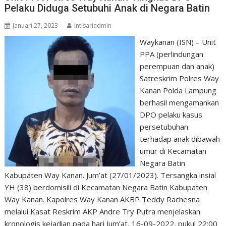
Pelaku Diduga Setubuhi Anak di Negara Batin
Januari 27, 2023
intisariadmin
Waykanan (ISN) – Unit
PPA (perlindungan
perempuan dan anak)
Satreskrim Polres Way
Kanan Polda Lampung
berhasil mengamankan
DPO pelaku kasus
persetubuhan
terhadap anak dibawah
umur di Kecamatan
Negara Batin
Kabupaten Way Kanan. Jum’at (27/01/2023). Tersangka insial
YH (38) berdomisili di Kecamatan Negara Batin Kabupaten
Way Kanan. Kapolres Way Kanan AKBP Teddy Rachesna
melalui Kasat Reskrim AKP Andre Try Putra menjelaskan
kronologis kejadian pada hari Jum’at, 16-09-2022, pukul 22:00