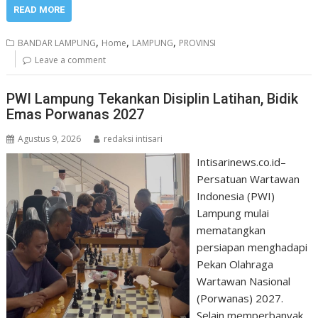
READ MORE
,
,
,
BANDAR LAMPUNG
Home
LAMPUNG
PROVINSI
Leave a comment
PWI Lampung Tekankan Disiplin Latihan, Bidik
Emas Porwanas 2027
Agustus 9, 2026
redaksi intisari
Intisarinews.co.id–
Persatuan Wartawan
Indonesia (PWI)
Lampung mulai
mematangkan
persiapan menghadapi
Pekan Olahraga
Wartawan Nasional
(Porwanas) 2027.
Selain memperbanyak