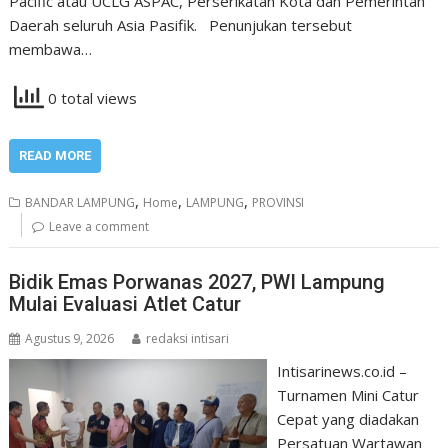
Pacific atau UCLG ASPAC, Perserikatan Kota dan Pemerintah
Daerah seluruh Asia Pasifik. Penunjukan tersebut
membawa…
0 total views
READ MORE
,
,
,
BANDAR LAMPUNG
Home
LAMPUNG
PROVINSI
Leave a comment
Bidik Emas Porwanas 2027, PWI Lampung
Mulai Evaluasi Atlet Catur
Agustus 9, 2026
redaksi intisari
Intisarinews.co.id –
Turnamen Mini Catur
Cepat yang diadakan
Persatuan Wartawan