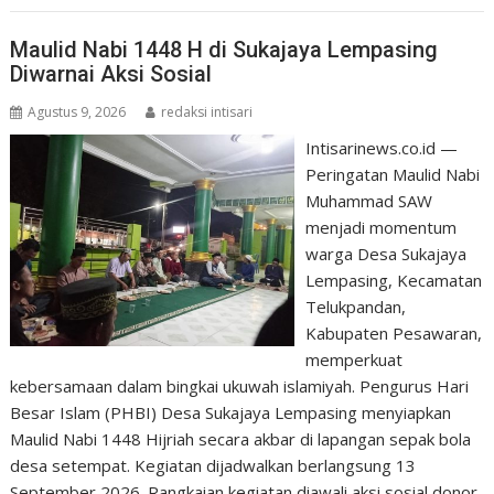
Maulid Nabi 1448 H di Sukajaya Lempasing
Diwarnai Aksi Sosial
Agustus 9, 2026
redaksi intisari
Intisarinews.co.id —
Peringatan Maulid Nabi
Muhammad SAW
menjadi momentum
warga Desa Sukajaya
Lempasing, Kecamatan
Telukpandan,
Kabupaten Pesawaran,
memperkuat
kebersamaan dalam bingkai ukuwah islamiyah. Pengurus Hari
Besar Islam (PHBI) Desa Sukajaya Lempasing menyiapkan
Maulid Nabi 1448 Hijriah secara akbar di lapangan sepak bola
desa setempat. Kegiatan dijadwalkan berlangsung 13
September 2026. Rangkaian kegiatan diawali aksi sosial donor