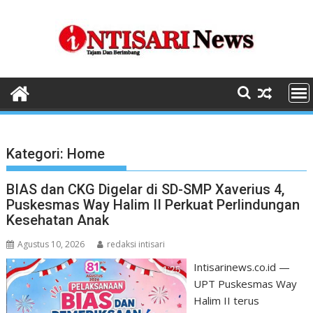
Skip
to
content
Kategori:
Home
BIAS dan CKG Digelar di SD-SMP Xaverius 4,
Puskesmas Way Halim II Perkuat Perlindungan
Kesehatan Anak
Agustus 10, 2026
redaksi intisari
Intisarinews.co.id —
UPT Puskesmas Way
Halim II terus