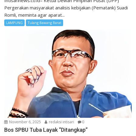
Intisarinews.co.id– Ketua Dewan Pimpinan Pusat (DPP)
Pergerakan masyarakat analisis kebijakan (Pematank) Suadi
Romli, meminta agar aparat...
LAMPUNG
Tulang Bawang Barat
November 6, 2025
redaksi intisari
0
Bos SPBU Tuba Layak “Ditangkap”