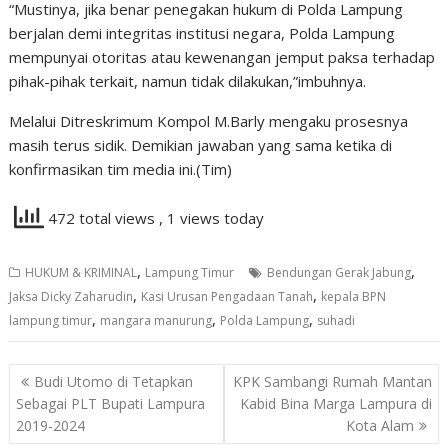
“Mustinya, jika benar penegakan hukum di Polda Lampung
berjalan demi integritas institusi negara, Polda Lampung
mempunyai otoritas atau kewenangan jemput paksa terhadap
pihak-pihak terkait, namun tidak dilakukan,”imbuhnya.
Melalui Ditreskrimum Kompol M.Barly mengaku prosesnya
masih terus sidik. Demikian jawaban yang sama ketika di
konfirmasikan tim media ini.(Tim)
472 total views
, 1 views today
,
,
HUKUM & KRIMINAL
Lampung Timur
Bendungan Gerak Jabung
,
,
Jaksa Dicky Zaharudin
Kasi Urusan Pengadaan Tanah
kepala BPN
,
,
,
lampung timur
mangara manurung
Polda Lampung
suhadi
Navigasi
Budi Utomo di Tetapkan
KPK Sambangi Rumah Mantan
pos
Sebagai PLT Bupati Lampura
Kabid Bina Marga Lampura di
2019-2024
Kota Alam