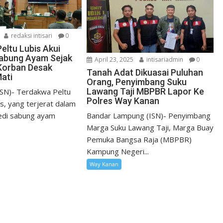
redaksi intisari
0
eltu Lubis Akui
abung Ayam Sejak
April 23, 2025
intisariadmin
0
 Korban Desak
Tanah Adat Dikuasai Puluhan
ati
Orang, Penyimbang Suku
Lawang Taji MBPBR Lapor Ke
SN)- Terdakwa Peltu
Polres Way Kanan
s, yang terjerat dalam
edi sabung ayam
Bandar Lampung (ISN)- Penyimbang
Marga Suku Lawang Taji, Marga Buay
Pemuka Bangsa Raja (MBPBR)
Kampung Negeri...
Way Kanan