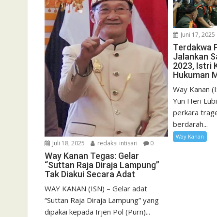
Juni 17, 2025
Terdakwa P
Jalankan S
2023, Istri
Hukuman M
Way Kanan (I
Yun Heri Lubi
perkara trag
berdarah...
Way Kanan
Juli 18, 2025
redaksi intisari
0
Way Kanan Tegas: Gelar
“Suttan Raja Diraja Lampung”
Tak Diakui Secara Adat
WAY KANAN (ISN) – Gelar adat
“Suttan Raja Diraja Lampung” yang
dipakai kepada Irjen Pol (Purn)...