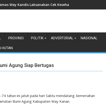
smas Way Kandis Laksanakan Cek Kesehatan Gratis, BIAS dan 
L
PROVINSI
POLITIK
ADVERTORIAL
NASIONAL
N HUTAN
Bumi Agung Siap Bertugas
e-74 tahun ini jatuh pada hari Sabtu mendatang. kemeriahan
kecamatan Bumi Agung Kabupaten Way Kanan.