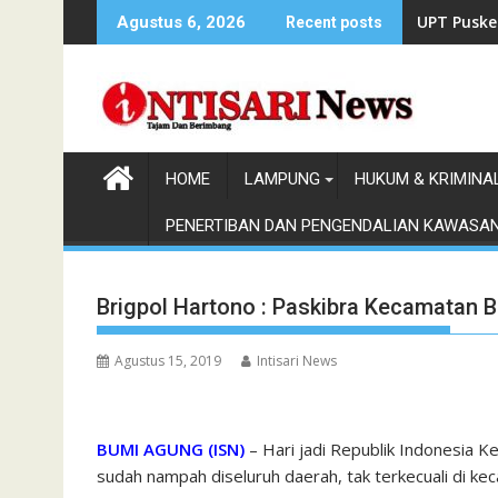
Skip
UPT Puske
Agustus 6, 2026
Recent posts
to
content
HOME
LAMPUNG
HUKUM & KRIMINA
PENERTIBAN DAN PENGENDALIAN KAWASA
Brigpol Hartono : Paskibra Kecamatan 
Agustus 15, 2019
Intisari News
BUMI AGUNG (ISN)
– Hari jadi Republik Indonesia K
sudah nampah diseluruh daerah, tak terkecuali di 