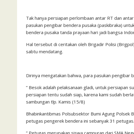
Tak hanya persiapan perlombaan antar RT dan anta
pasukan pengibar bendera pusaka (paskibraka) untu
bendera pusaka tanda prayaan hari jadi bangsa Indo
Hal tersebut di ceritakan oleh Brigadir Polisi (Bri
sabtu mendatang.
Dirinya mengatakan bahwa, para pasukan pengibar ben
” Besok adalah pelaksanaan gladi, untuk persiapan su
persiapan tentu sudah siap, karena kami sudah berlat
sambungan tlp. Kamis (15/8)
Bhabinkantibmas Polsubsektor Bumi Agung Polsek Bua
petugas pengerek bendera ini sebanyak 31 petugas
” Petugas merupakan siswa campuran dari SMA Nege