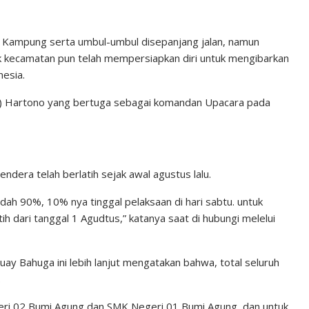
r Kampung serta umbul-umbul disepanjang jalan, namun
k kecamatan pun telah mempersiapkan diri untuk mengibarkan
nesia.
gpol) Hartono yang bertuga sebagai komandan Upacara pada
dera telah berlatih sejak awal agustus lalu.
dah 90%, 10% nya tinggal pelaksaan di hari sabtu. untuk
ih dari tanggal 1 Agudtus,” katanya saat di hubungi melelui
y Bahuga ini lebih lanjut mengatakan bahwa, total seluruh
.
ri 02 Bumi Agung dan SMK Negeri 01 Bumi Agung, dan untuk