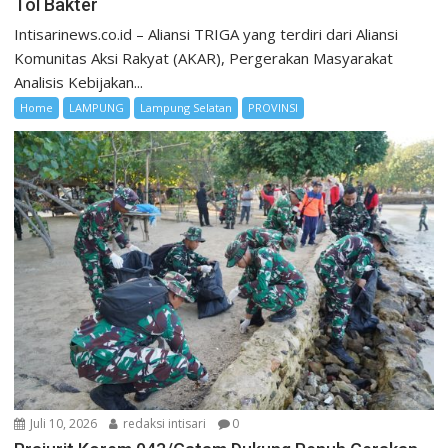
Tol Bakter
Intisarinews.co.id – Aliansi TRIGA yang terdiri dari Aliansi
Komunitas Aksi Rakyat (AKAR), Pergerakan Masyarakat
Analisis Kebijakan...
Home
LAMPUNG
Lampung Selatan
PROVINSI
Juli 10, 2026
redaksi intisari
0