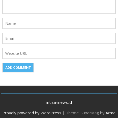
intisarinews.id
Proudly powered by WordPress
|
Theme: SuperMag by
Acme