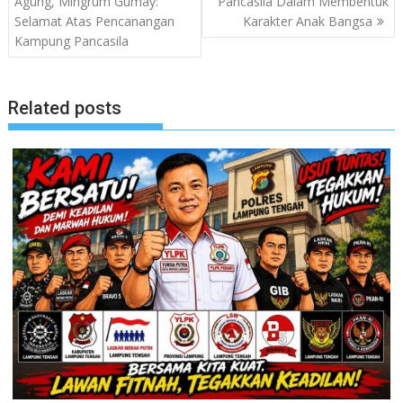
Agung, Mingrum Gumay:
Pancasila Dalam Membentuk
Selamat Atas Pencanangan
Karakter Anak Bangsa
Kampung Pancasila
Related posts