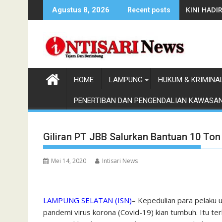
Skip
KINI HAD
Agustus 8, 2026
Recent posts
to
content
HOME
LAMPUNG
HUKUM & KRIMINA
PENERTIBAN DAN PENGENDALIAN KAWASA
Giliran PT JBB Salurkan Bantuan 10 To
Mei 14, 2020
Intisari News
LAMPUNG SELATAN (ISN)
– Kepedulian para pelaku
pandemi virus korona (Covid-19) kian tumbuh. Itu t