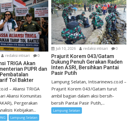
Juli 10, 2026
redaksi intisari
0
redaksi intisari
0
Prajurit Korem 043/Gatam
Dukung Penuh Gerakan Raden
nsi TRIGA Akan
Inten ASRI, Bersihkan Pantai
menterian PUPR dan
Pasir Putih
 Pembatalan
rif Tol Bakter
Lampung Selatan, Intisarinews.co.id –
co.id – Aliansi TRIGA
Prajurit Korem 043/Gatam turut
dari Aliansi Komunitas
ambil bagian dalam aksi bersih-
(AKAR), Pergerakan
bersih Pantai Pasir Putih,...
alisis Kebijakan...
Lampung Selatan
UNG
Lampung Selatan