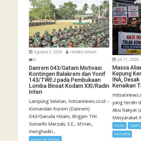
Agustus 2, 2026
redaksi intisari
Juli 11, 2026
0
Massa Alia
Danrem 043/Gatam Motivasi
Kepung Ke
Kontingen Balakrem dan Yonif
INA, Desak
143/TWEJ pada Pembukaan
Kenaikan Ta
Lomba Binsat Kodam XXI/Radin
Inten
Intisarinews.
Lampung Selatan, Intisarinews.co.id –
yang terdiri 
Komandan Korem (Danrem)
Aksi Rakyat 
043/Garuda Hitam, Brigjen TNI
Masyarakat An
Sumarlin Marzuki, S.E., M.Han.,
Home
LAMP
menghadiri...
PROVINSI
Lampung Selatan