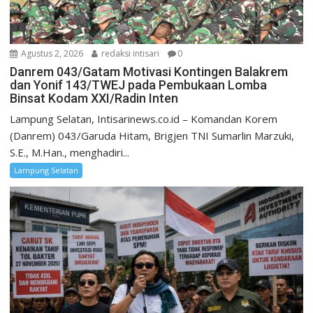
Agustus 2, 2026
redaksi intisari
0
Danrem 043/Gatam Motivasi Kontingen Balakrem
dan Yonif 143/TWEJ pada Pembukaan Lomba
Binsat Kodam XXI/Radin Inten
Lampung Selatan, Intisarinews.co.id – Komandan Korem
(Danrem) 043/Garuda Hitam, Brigjen TNI Sumarlin Marzuki,
S.E., M.Han., menghadiri...
Lampung Selatan