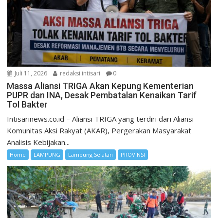
Juli 11, 2026
redaksi intisari
0
Massa Aliansi TRIGA Akan Kepung Kementerian
PUPR dan INA, Desak Pembatalan Kenaikan Tarif
Tol Bakter
Intisarinews.co.id – Aliansi TRIGA yang terdiri dari Aliansi
Komunitas Aksi Rakyat (AKAR), Pergerakan Masyarakat
Analisis Kebijakan...
Home
LAMPUNG
Lampung Selatan
PROVINSI