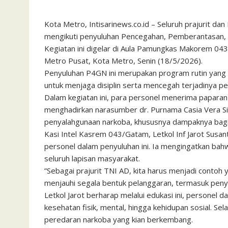
​Kota Metro, Intisarinews.co.id – Seluruh prajurit 
mengikuti penyuluhan Pencegahan, Pemberantasan, 
Kegiatan ini digelar di Aula Pamungkas Makorem 04
Metro Pusat, Kota Metro, Senin (18/5/2026).
​Penyuluhan P4GN ini merupakan program rutin yang w
untuk menjaga disiplin serta mencegah terjadinya pel
​Dalam kegiatan ini, para personel menerima papara
menghadirkan narasumber dr. Purnama Casia Vera Si
penyalahgunaan narkoba, khususnya dampaknya bagi in
​Kasi Intel Kasrem 043/Gatam, Letkol Inf Jarot Susa
personel dalam penyuluhan ini. Ia mengingatkan bah
seluruh lapisan masyarakat.
​”Sebagai prajurit TNI AD, kita harus menjadi contoh y
menjauhi segala bentuk pelanggaran, termasuk penyal
​Letkol Jarot berharap melalui edukasi ini, person
kesehatan fisik, mental, hingga kehidupan sosial. Se
peredaran narkoba yang kian berkembang.