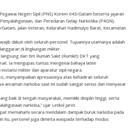
dan Pegawai Negeri Sipil (PNS) Korem 043/Gatam beserta jajaran
Penyalahgunaan, dan Peredaran Gelap Narkotika (P4GN).
3/Gatam, Jalan Veteran, Kelurahan Hadimulyo Barat, Kecamatan
ajib diikuti oleh seluruh personel. Tujuannya utamanya adalah
anggaran di lingkungan militer.
n langsung dari tim Rumah Sakit (Rumkit) DKT yang
rait. Ia mengupas tuntas mengenai bahaya laten
stansi militer dan aparatur sipil negara.
nto, menyampaikan apresiasinya atas kehadiran seluruh
wa ancaman narkoba saat ini sudah sangat serius dan menyasar
ang baik di tengah masyarakat, memiliki disiplin tinggi, serta
ahgunaan narkoba,” ujar Letkol Jarot.
el dapat memahami secara mendalam dampak buruk narkoba pada
lain itu, personel juga diminta waspada terhadap modus