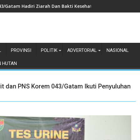
3/Gatam Hadiri Ziarah Dan Bakti Kesehatan HUT Ke-1 Kodam X
L
PROVINSI
POLITIK
ADVERTORIAL
NASIONAL
N HUTAN
rit dan PNS Korem 043/Gatam Ikuti Penyuluhan