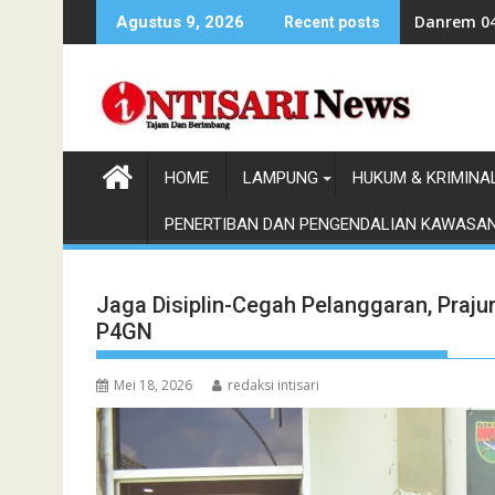
Skip
Danrem 04
Agustus 9, 2026
Recent posts
to
content
HOME
LAMPUNG
HUKUM & KRIMINA
PENERTIBAN DAN PENGENDALIAN KAWASA
Jaga Disiplin-Cegah Pelanggaran, Praju
P4GN
Mei 18, 2026
redaksi intisari