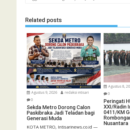
Related posts
Agustus 8, 2
Agustus 9, 2026
redaksi intisari
0
0
Peringati 
XXI/Radin 
Sekda Metro Dorong Calon
0411/KM Ge
Paskibraka Jadi Teladan bagi
Rombongan
Generasi Muda
Nusantara
KOTA METRO, Intisarinews.co.id —