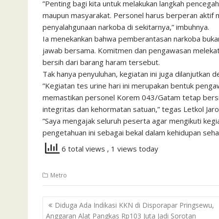
​”Penting bagi kita untuk melakukan langkah pencegaha
maupun masyarakat. Personel harus berperan aktif 
penyalahgunaan narkoba di sekitarnya,” imbuhnya.
​Ia menekankan bahwa pemberantasan narkoba bukan
jawab bersama. Komitmen dan pengawasan melekat s
bersih dari barang haram tersebut.
​Tak hanya penyuluhan, kegiatan ini juga dilanjutkan 
​”Kegiatan tes urine hari ini merupakan bentuk penga
memastikan personel Korem 043/Gatam tetap bersih 
integritas dan kehormatan satuan,” tegas Letkol Jaro
​”Saya mengajak seluruh peserta agar mengikuti kegi
pengetahuan ini sebagai bekal dalam kehidupan seha
6 total views
, 1 views today
Metro
Navigasi
Diduga Ada Indikasi KKN di Disporapar Pringsewu,
pos
Anggaran Alat Pangkas Rp103 Juta Jadi Sorotan