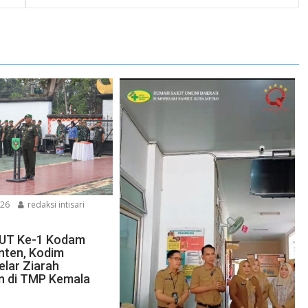
026
redaksi intisari
HUT Ke-1 Kodam
Inten, Kodim
lar Ziarah
 di TMP Kemala