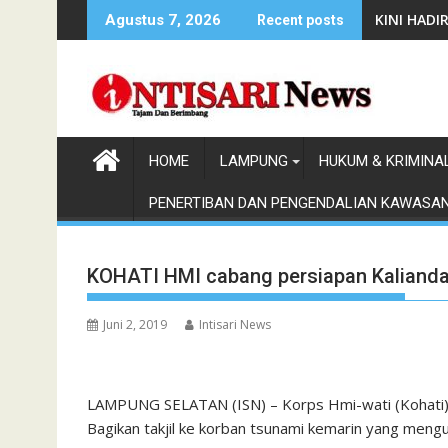
Skip
KINI HAD
Agustus 7, 2026
Recent posts
to
content
HOME
LAMPUNG
HUKUM & KRIMINA
PENERTIBAN DAN PENGENDALIAN KAWASA
KOHATI HMI cabang persiapan Kalianda 
Juni 2, 2019
Intisari News
LAMPUNG SELATAN (ISN) – Korps Hmi-wati (Kohati)
Bagikan takjil ke korban tsunami kemarin yang mengun