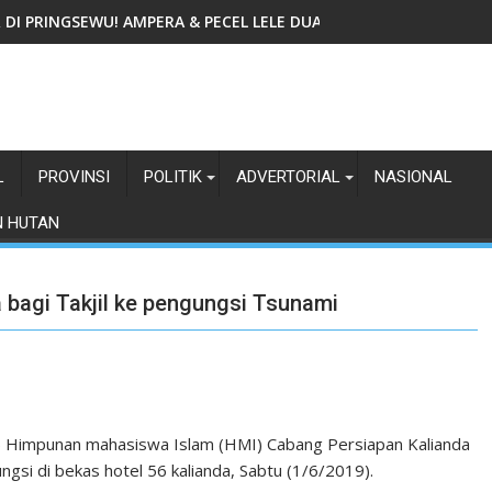
IR DI PRINGSEWU! AMPERA & PECEL LELE DUA GADIS TAWARKAN
L
PROVINSI
POLITIK
ADVERTORIAL
NASIONAL
N HUTAN
bagi Takjil ke pengungsi Tsunami
 Himpunan mahasiswa Islam (HMI) Cabang Persiapan Kalianda
gsi di bekas hotel 56 kalianda, Sabtu (1/6/2019).