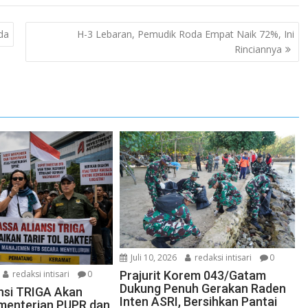
da
H-3 Lebaran, Pemudik Roda Empat Naik 72%, Ini
Rinciannya
Juli 10, 2026
redaksi intisari
0
redaksi intisari
0
Prajurit Korem 043/Gatam
Dukung Penuh Gerakan Raden
nsi TRIGA Akan
Inten ASRI, Bersihkan Pantai
menterian PUPR dan