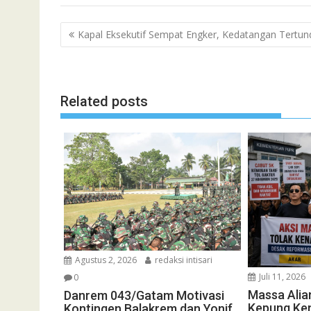
Navigasi
Kapal Eksekutif Sempat Engker, Kedatangan Tertun
pos
Related posts
Agustus 2, 2026
redaksi intisari
Juli 11, 2026
0
Massa Alia
Danrem 043/Gatam Motivasi
Kepung Ke
Kontingen Balakrem dan Yonif