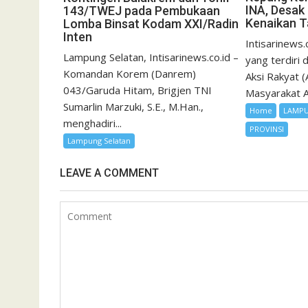
INA, Desak
143/TWEJ pada Pembukaan
Kenaikan Ta
Lomba Binsat Kodam XXI/Radin
Inten
Intisarinews.
Lampung Selatan, Intisarinews.co.id –
yang terdiri 
Komandan Korem (Danrem)
Aksi Rakyat 
043/Garuda Hitam, Brigjen TNI
Masyarakat An
Sumarlin Marzuki, S.E., M.Han.,
Home
LAMP
menghadiri...
PROVINSI
Lampung Selatan
LEAVE A COMMENT