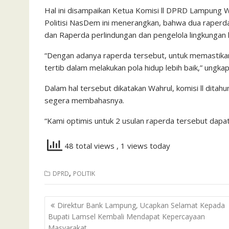
Hal ini disampaikan Ketua Komisi ll DPRD Lampung Wah
Politisi NasDem ini menerangkan, bahwa dua raperd
dan Raperda perlindungan dan pengelola lingkungan 
“Dengan adanya raperda tersebut, untuk memastikan
tertib dalam melakukan pola hidup lebih baik,” ungka
Dalam hal tersebut dikatakan Wahrul, komisi ll dita
segera membahasnya.
“Kami optimis untuk 2 usulan raperda tersebut dapat 
48 total views
, 1 views today
,
DPRD
POLITIK
Navigasi
Direktur Bank Lampung, Ucapkan Selamat Kepada
pos
Bupati Lamsel Kembali Mendapat Kepercayaan
Masyarakat