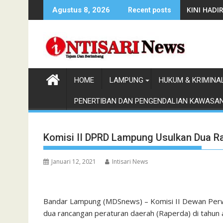
Skip
KINI HAD
Agustus 8, 2026
Recent posts
to
content
HOME
LAMPUNG
HUKUM & KRIMINA
PENERTIBAN DAN PENGENDALIAN KAWASA
Komisi II DPRD Lampung Usulkan Dua R
Januari 12, 2021
Intisari News
Bandar Lampung (MDSnews) – Komisi II Dewan Perw
dua rancangan peraturan daerah (Raperda) di tahun