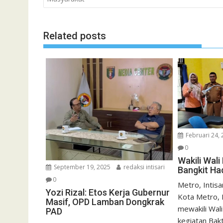
Related posts
Februari 24,
0
Wakili Wal
September 19, 2025
redaksi intisari
Bangkit Ha
0
Metro, Intisa
Yozi Rizal: Etos Kerja Gubernur
Kota Metro,
Masif, OPD Lamban Dongkrak
mewakili Wa
PAD
kegiatan Bakti