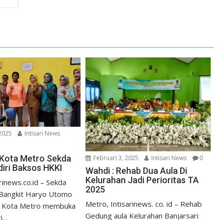
 2025
Intisari News
i Kota Metro Sekda
Februari 3, 2025
Intisari News
0
diri Baksos HKKI
Wahdi : Rehab Dua Aula Di
Kelurahan Jadi Perioritas TA
rinews.co.id – Sekda
2025
 Bangkit Haryo Utomo
Metro, Intisarinews. co. id – Rehab
li Kota Metro membuka
Gedung aula Kelurahan Banjarsari
...