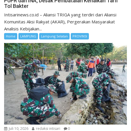
PUPR dan INA, Desak Pembatalan Kenaikan Tarif
Tol Bakter
Intisarinews.co.id – Aliansi TRIGA yang terdiri dari Aliansi
Komunitas Aksi Rakyat (AKAR), Pergerakan Masyarakat
Analisis Kebijakan...
Home
LAMPUNG
Lampung Selatan
PROVINSI
Juli 10, 2026
redaksi intisari
0