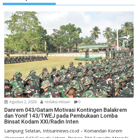
Agustus 2, 2026
redaksi intisari
0
Danrem 043/Gatam Motivasi Kontingen Balakrem
dan Yonif 143/TWEJ pada Pembukaan Lomba
Binsat Kodam XXI/Radin Inten
Lampung Selatan, Intisarinews.co.id – Komandan Korem
(Danrem) 043/Garuda Hitam, Brigjen TNI Sumarlin Marzuki,