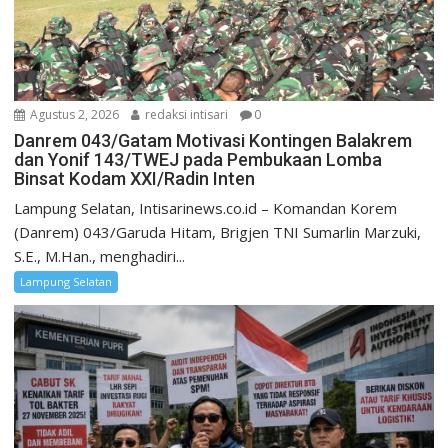
Agustus 2, 2026
redaksi intisari
0
Danrem 043/Gatam Motivasi Kontingen Balakrem
dan Yonif 143/TWEJ pada Pembukaan Lomba
Binsat Kodam XXI/Radin Inten
Lampung Selatan, Intisarinews.co.id – Komandan Korem
(Danrem) 043/Garuda Hitam, Brigjen TNI Sumarlin Marzuki,
S.E., M.Han., menghadiri...
Lampung Selatan