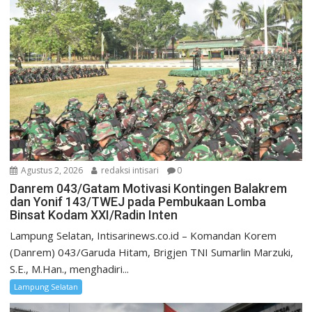
Agustus 2, 2026
redaksi intisari
0
Danrem 043/Gatam Motivasi Kontingen Balakrem
dan Yonif 143/TWEJ pada Pembukaan Lomba
Binsat Kodam XXI/Radin Inten
Lampung Selatan, Intisarinews.co.id – Komandan Korem
(Danrem) 043/Garuda Hitam, Brigjen TNI Sumarlin Marzuki,
S.E., M.Han., menghadiri...
Lampung Selatan