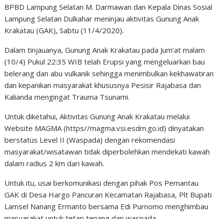
BPBD Lampung Selatan M. Darmawan dan Kepala Dinas Sosial
Lampung Selatan Dulkahar meninjau aktivitas Gunung Anak
Krakatau (GAK), Sabtu (11/4/2020).
Dalam tinjauanya, Gunung Anak Krakatau pada Jum’at malam
(10/4) Pukul 22:35 WIB telah Erupsi yang mengeluarkan bau
belerang dan abu vulkanik sehingga menimbulkan kekhawatiran
dan kepanikan masyarakat khususnya Pesisir Rajabasa dan
Kalianda mengingat Trauma Tsunami.
Untuk diketahui, Aktivitas Gunung Anak Krakatau melalui
Website MAGMA (https//magma.vsi.esdm.go.id) dinyatakan
berstatus Level II (Waspada) dengan rekomendasi
masyarakat/wisatawan tidak diperbolehkan mendekati kawah
dalam radius 2 km dari kawah.
Untuk itu, usai berkomunikasi dengan pihak Pos Pemantau
GAK di Desa Hargo Pancuran Kecamatan Rajabasa, Plt Bupati
Lamsel Nanang Ermanto bersama Edi Purnomo menghimbau
masyarakat untuk tetap tenang dan waspada.