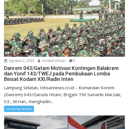
Agustus 2, 2026
redaksi intisari
0
Danrem 043/Gatam Motivasi Kontingen Balakrem
dan Yonif 143/TWEJ pada Pembukaan Lomba
Binsat Kodam XXI/Radin Inten
Lampung Selatan, Intisarinews.co.id – Komandan Korem
(Danrem) 043/Garuda Hitam, Brigjen TNI Sumarlin Marzuki,
S.E., M.Han., menghadiri...
Lampung Selatan