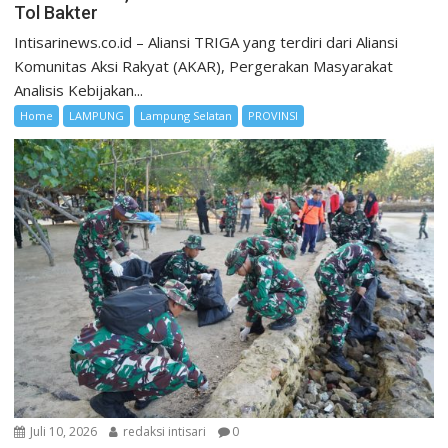
Tol Bakter
Intisarinews.co.id – Aliansi TRIGA yang terdiri dari Aliansi
Komunitas Aksi Rakyat (AKAR), Pergerakan Masyarakat
Analisis Kebijakan...
Home
LAMPUNG
Lampung Selatan
PROVINSI
Juli 10, 2026
redaksi intisari
0