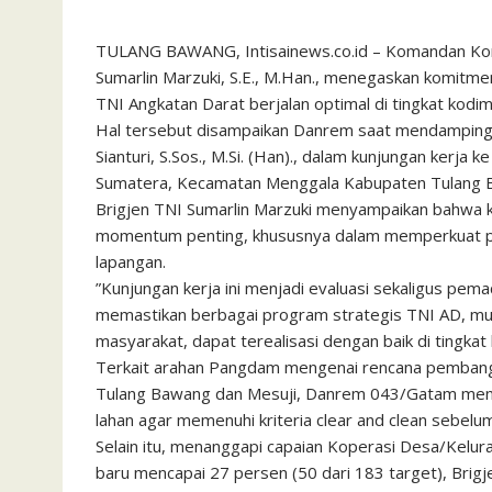
​TULANG BAWANG, Intisainews.co.id – Komandan Ko
Sumarlin Marzuki, S.E., M.Han., menegaskan komitm
TNI Angkatan Darat berjalan optimal di tingkat kodim 
​Hal tersebut disampaikan Danrem saat mendamping
Sianturi, S.Sos., M.Si. (Han)., dalam kunjungan kerj
Sumatera, Kecamatan Menggala Kabupaten Tulang B
​Brigjen TNI Sumarlin Marzuki menyampaikan bahwa 
momentum penting, khususnya dalam memperkuat pem
lapangan.
​”Kunjungan kerja ini menjadi evaluasi sekaligus pe
memastikan berbagai program strategis TNI AD, mula
masyarakat, dapat terealisasi dengan baik di tingkat
​​Terkait arahan Pangdam mengenai rencana pembang
Tulang Bawang dan Mesuji, Danrem 043/Gatam meny
lahan agar memenuhi kriteria clear and clean sebel
​Selain itu, menanggapi capaian Koperasi Desa/Ke
baru mencapai 27 persen (50 dari 183 target), Brigj