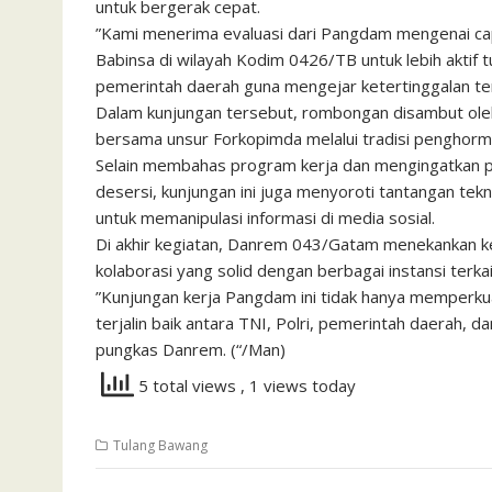
untuk bergerak cepat.
​”Kami menerima evaluasi dari Pangdam mengenai ca
Babinsa di wilayah Kodim 0426/TB untuk lebih aktif 
pemerintah daerah guna mengejar ketertinggalan te
​Dalam kunjungan tersebut, rombongan disambut ol
bersama unsur Forkopimda melalui tradisi penghorma
​Selain membahas program kerja dan mengingatkan pr
desersi, kunjungan ini juga menyoroti tantangan tekno
untuk memanipulasi informasi di media sosial.
​Di akhir kegiatan, Danrem 043/Gatam menekankan ke
kolaborasi yang solid dengan berbagai instansi terkai
​”Kunjungan kerja Pangdam ini tidak hanya memperkua
terjalin baik antara TNI, Polri, pemerintah daerah,
pungkas Danrem. (“/Man)
5 total views
, 1 views today
Tulang Bawang