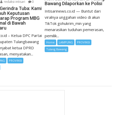
redaksi intisari
0
Bawang Dilaporkan ke Polisi
Gerindra Tuba: Kami
Intisarinews.co.id — Buntut dari
nuh Keputusan
viralnya unggahan video di akun
Harap Program MBG
mal di Bawah
TikTok gohukrim_min yang
Baru
menarasikan tuduhan pemerasan,
co.id – Ketua DPC Partai
pemilik...
bupaten Tulangbawang
Home
LAMPUNG
PROVINSI
enjabat ketua DPRD
Tulang Bawang
asan, menyatakan...
UNG
PROVINSI