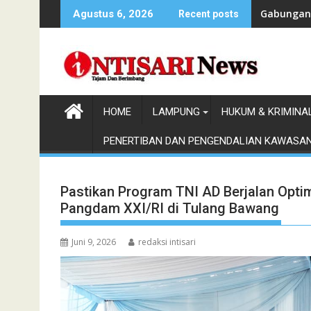
Skip
Gabungan 
Agustus 6, 2026
Recent posts
to
content
HOME
LAMPUNG
HUKUM & KRIMINA
PENERTIBAN DAN PENGENDALIAN KAWASA
Pastikan Program TNI AD Berjalan Opt
Pangdam XXI/RI di Tulang Bawang
Juni 9, 2026
redaksi intisari