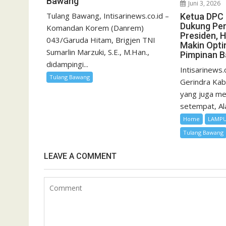
Bawang
Juni 3, 2026
Tulang Bawang, Intisarinews.co.id –
Ketua DPC 
Dukung Pe
Komandan Korem (Danrem)
Presiden, 
043/Garuda Hitam, Brigjen TNI
Makin Opti
Sumarlin Marzuki, S.E., M.Han.,
Pimpinan 
didampingi...
Intisarinews.
Tulang Bawang
Gerindra Ka
yang juga m
setempat, Al
Home
LAMP
Tulang Bawang
LEAVE A COMMENT