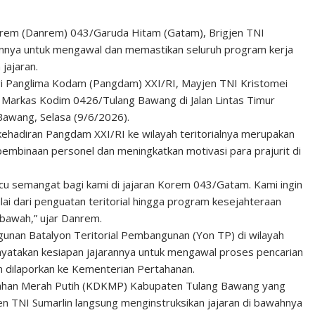
rem (Danrem) 043/Garuda Hitam (Gatam), Brigjen TNI
ennya untuk mengawal dan memastikan seluruh program kerja
jajaran.
i Panglima Kodam (Pangdam) XXI/RI, Mayjen TNI Kristomei
a ke Markas Kodim 0426/Tulang Bawang di Jalan Lintas Timur
awang, Selasa (9/6/2026).
kehadiran Pangdam XXI/RI ke wilayah teritorialnya merupakan
binaan personel dan meningkatkan motivasi para prajurit di
macu semangat bagi kami di jajaran Korem 043/Gatam. Kami ingin
i dari penguatan teritorial hingga program kesejahteraan
 bawah,” ujar Danrem.
unan Batalyon Teritorial Pembangunan (Yon TP) di wilayah
atakan kesiapan jajarannya untuk mengawal proses pencarian
um dilaporkan ke Kementerian Pertahanan.
lurahan Merah Putih (KDKMP) Kabupaten Tulang Bawang yang
en TNI Sumarlin langsung menginstruksikan jajaran di bawahnya