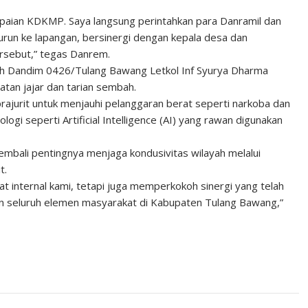
paian KDKMP. Saya langsung perintahkan para Danramil dan
turun ke lapangan, bersinergi dengan kepala desa dan
rsebut,” tegas Danrem.
eh Dandim 0426/Tulang Bawang Letkol Inf Syurya Dharma
tan jajar dan tarian sembah.
ajurit untuk menjauhi pelanggaran berat seperti narkoba dan
logi seperti Artificial Intelligence (AI) yang rawan digunakan
mbali pentingnya menjaga kondusivitas wilayah melalui
t.
t internal kami, tetapi juga memperkokoh sinergi yang telah
 dan seluruh elemen masyarakat di Kabupaten Tulang Bawang,”