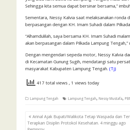
Sehingga kita semua dapat bersinar bersama,” imbu
Sementara, Nessy Kalvia saat melaksanakan ronda d
berpasangan dengan KH. Imam Suhadi dalam Pilkad
“Alhamdulilah, saya bersama KH. Imam Suhadi malam i
akan berpasangan dalam Pilkada Lampung Tengah,” 
Dengan mengendari sepeda motor, Nessy Kalvia dan
di Kecamatan Gunung Sugih, mendatangi satu pers
masyarakat Kabupaten Lampung Tengah.
(Tj)
417 total views
, 1 views today
,
,
Lampung Tengah
Lampung Tengah
Nessy Mustafa
PB
Navigasi
Arinal Ajak Bupati/Walikota Tetap Waspada dan Te
pos
Terapkan Disiplin Protokol Kesehatan. 4 minggu ago
Pemprov