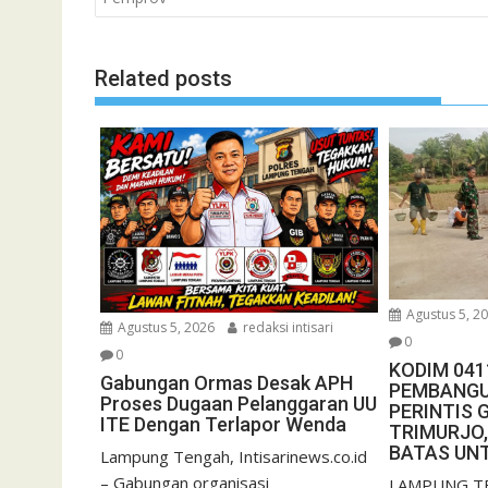
Related posts
Agustus 5, 2
Agustus 5, 2026
redaksi intisari
0
0
KODIM 041
Gabungan Ormas Desak APH
PEMBANGU
Proses Dugaan Pelanggaran UU
PERINTIS 
ITE Dengan Terlapor Wenda
TRIMURJO,
BATAS UN
Lampung Tengah, Intisarinews.co.id
– Gabungan organisasi
LAMPUNG T