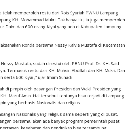
juga telah memperoleh restu dari Rois Syuriah PWNU Lampung
mpung KH. Mohammad Mukri. Tak hanya itu, ia juga memperoleh
ur Daim dan 600 orang Kiyai yang ada di Kabupaten Lampung
elaksanakan Ronda bersama Nessy Kalvia Mustafa di Kecamatan
Nessy Mustafa, sudah direstui oleh PBNU Prof. Dr. KH. Said
saya. Termasuk restu dari KH. Muhsin Abdillah dan KH. Mukri. Dan
serta 600 kiyai ,” ujar Imam Suhadi.
ah di pimpin oleh pasangan Presiden dan Wakil Presiden yang
n KH. Maruf Amin. Hal tersebut tentunya bisa terjadi di Lampung
in yang berbasis Nasionalis dan religius.
angan Nasionalis yang religius sama seperti yang di pusat,
dengan bersama, akan ada banyak program pemerintah pusat
pertanian, kesehatan dan pendidikan bisa tersambung.