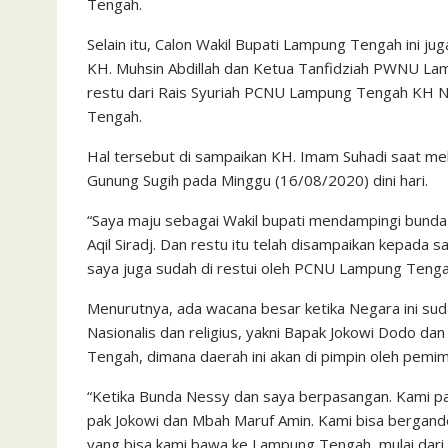
Tengah.
Selain itu, Calon Wakil Bupati Lampung Tengah ini 
KH. Muhsin Abdillah dan Ketua Tanfidziah PWNU La
restu dari Rais Syuriah PCNU Lampung Tengah KH N
Tengah.
Hal tersebut di sampaikan KH. Imam Suhadi saat m
Gunung Sugih pada Minggu (16/08/2020) dini hari.
“Saya maju sebagai Wakil bupati mendampingi bunda 
Aqil Siradj. Dan restu itu telah disampaikan kepada 
saya juga sudah di restui oleh PCNU Lampung Tengah 
Menurutnya, ada wacana besar ketika Negara ini sud
Nasionalis dan religius, yakni Bapak Jokowi Dodo da
Tengah, dimana daerah ini akan di pimpin oleh pemimp
“Ketika Bunda Nessy dan saya berpasangan. Kami pas
pak Jokowi dan Mbah Maruf Amin. Kami bisa bergan
yang bisa kami bawa ke Lampung Tengah, mulai dari 