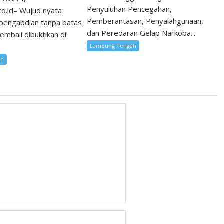
Penyuluhan Pencegahan,
co.id– Wujud nyata
Pemberantasan, Penyalahgunaan,
 pengabdian tanpa batas
dan Peredaran Gelap Narkoba...
kembali dibuktikan di
Lampung Tengah
ah