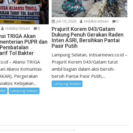
Juli 10, 2026
redaksi intisari
0
redaksi intisari
0
Prajurit Korem 043/Gatam
Dukung Penuh Gerakan Raden
nsi TRIGA Akan
Inten ASRI, Bersihkan Pantai
menterian PUPR dan
Pasir Putih
 Pembatalan
rif Tol Bakter
Lampung Selatan, Intisarinews.co.id –
co.id – Aliansi TRIGA
Prajurit Korem 043/Gatam turut
dari Aliansi Komunitas
ambil bagian dalam aksi bersih-
(AKAR), Pergerakan
bersih Pantai Pasir Putih,...
alisis Kebijakan...
Lampung Selatan
UNG
Lampung Selatan