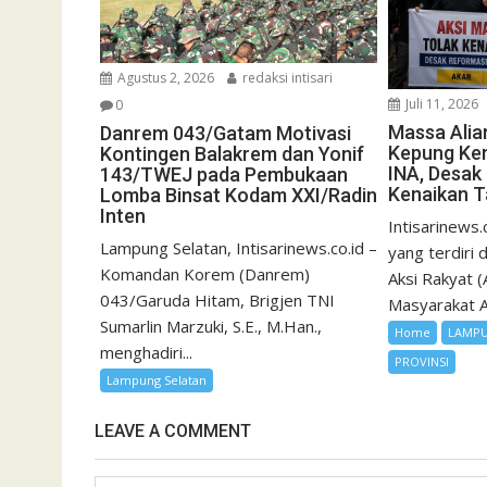
Agustus 2, 2026
redaksi intisari
Juli 11, 2026
0
Massa Alia
Danrem 043/Gatam Motivasi
Kepung Ke
Kontingen Balakrem dan Yonif
INA, Desak
143/TWEJ pada Pembukaan
Kenaikan Ta
Lomba Binsat Kodam XXI/Radin
Inten
Intisarinews.
Lampung Selatan, Intisarinews.co.id –
yang terdiri 
Komandan Korem (Danrem)
Aksi Rakyat 
043/Garuda Hitam, Brigjen TNI
Masyarakat An
Sumarlin Marzuki, S.E., M.Han.,
Home
LAMP
menghadiri...
PROVINSI
Lampung Selatan
LEAVE A COMMENT