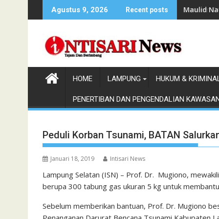
Skip
Danrem 04
Agustus 9, 2026
Recent posts
to
content
HOME
LAMPUNG
HUKUM & KRIMINA
PENERTIBAN DAN PENGENDALIAN KAWASA
Peduli Korban Tsunami, BATAN Salurkan
Januari 18, 2019
Intisari News
Lampung Selatan (ISN) – Prof. Dr. Mugiono, mewakil
berupa 300 tabung gas ukuran 5 kg untuk membantu
Sebelum memberikan bantuan, Prof. Dr. Mugiono b
Penanganan Darurat Bencana Tsunami Kabupaten Lamp