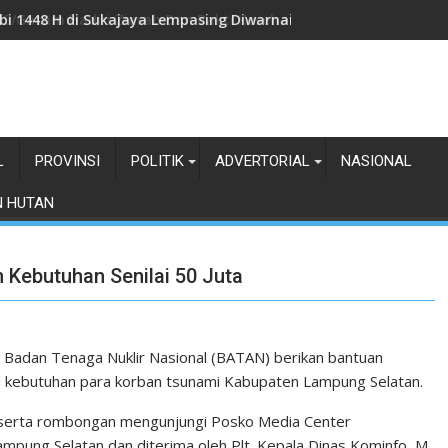
3/Gatam Hadiri Ziarah Dan Bakti Kesehatan HUT Ke-1 Kodam X
L
PROVINSI
POLITIK
ADVERTORIAL
NASIONAL
N HUTAN
 Kebutuhan Senilai 50 Juta
i Badan Tenaga Nuklir Nasional (BATAN) berikan bantuan
 kebutuhan para korban tsunami Kabupaten Lampung Selatan.
eserta rombongan mengunjungi Posko Media Center
ung Selatan dan diterima oleh Plt. Kepala Dinas Kominfo, M.