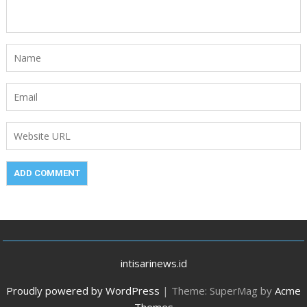
intisarinews.id
Proudly powered by WordPress
|
Theme: SuperMag by
Acme