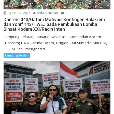
Agustus 2, 2026
redaksi intisari
0
Danrem 043/Gatam Motivasi Kontingen Balakrem
dan Yonif 143/TWEJ pada Pembukaan Lomba
Binsat Kodam XXI/Radin Inten
Lampung Selatan, Intisarinews.co.id – Komandan Korem
(Danrem) 043/Garuda Hitam, Brigjen TNI Sumarlin Marzuki,
S.E., M.Han., menghadiri...
Lampung Selatan