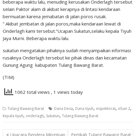
beberapa waktu lalu, menuding kerusakan Onderlagh tersebut
selain Paktor alam di akibat kerapnya di lintasi kendaraan
bermuatan karena jemabatan di jalan poros rusak.
” Akibat jembatan di jalan poros,maka kendaraan lewat di
Onderlagh kami tersebut.”Ucapan Sukatun,selaku kepala Tiyuh
Jaya Murni. Beberapa waktu lalu.
sukatun mengatakan pihaknya sudah menyampaikan informasi
rusaknya Onderlagh tersebut ke pihak dinas dan kecamatan
Gunung Agung kabupaten Tulang Bawang Barat.
(TIM)
1062 total views
, 1 views today
,
,
,
,
Tulang Bawang Barat
Dana Desa
Dana tiyuh
inspektorat
irban 2
,
,
,
kepala tiyuh
onderlagh
Sukatun
Tulang Bawang Barat
Navigasi
Upacara Bendera Mingguan
Pemkab Tulang Bawang Barat