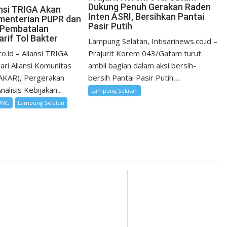
Dukung Penuh Gerakan Raden
nsi TRIGA Akan
Inten ASRI, Bersihkan Pantai
menterian PUPR dan
Pasir Putih
 Pembatalan
rif Tol Bakter
Lampung Selatan, Intisarinews.co.id –
co.id – Aliansi TRIGA
Prajurit Korem 043/Gatam turut
dari Aliansi Komunitas
ambil bagian dalam aksi bersih-
(AKAR), Pergerakan
bersih Pantai Pasir Putih,...
alisis Kebijakan...
Lampung Selatan
UNG
Lampung Selatan