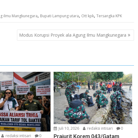
,
,
,
g ilmu Mangkunegara
Bupati Lampung utara
Ott kpk
Tersangka KPK
Modus Korupsi Proyek ala Agung Ilmu Mangkunegara
Juli 10, 2026
redaksi intisari
0
redaksi intisari
0
Prajurit Korem 043/Gatam