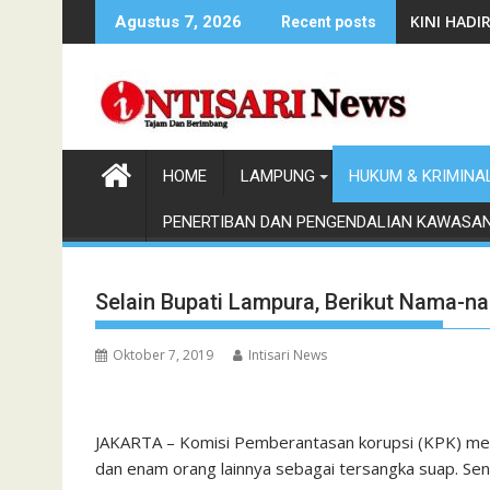
Skip
KINI HAD
Agustus 7, 2026
Recent posts
to
content
HOME
LAMPUNG
HUKUM & KRIMINA
PENERTIBAN DAN PENGENDALIAN KAWASA
Selain Bupati Lampura, Berikut Nama-n
Oktober 7, 2019
Intisari News
JAKARTA – Komisi Pemberantasan korupsi (KPK) me
dan enam orang lainnya sebagai tersangka suap. Sen