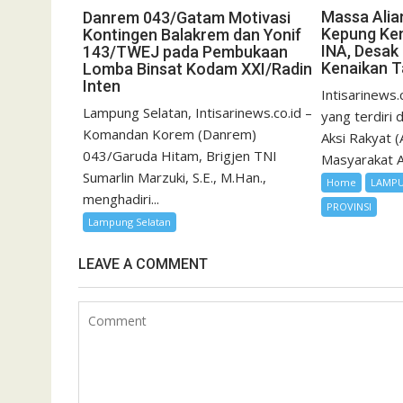
Massa Alia
Danrem 043/Gatam Motivasi
Kepung Ke
Kontingen Balakrem dan Yonif
INA, Desak
143/TWEJ pada Pembukaan
Kenaikan Ta
Lomba Binsat Kodam XXI/Radin
Inten
Intisarinews.
Lampung Selatan, Intisarinews.co.id –
yang terdiri 
Komandan Korem (Danrem)
Aksi Rakyat 
043/Garuda Hitam, Brigjen TNI
Masyarakat An
Sumarlin Marzuki, S.E., M.Han.,
Home
LAMP
menghadiri...
PROVINSI
Lampung Selatan
LEAVE A COMMENT