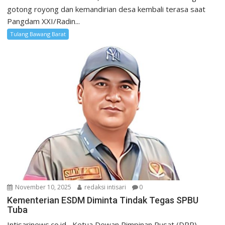
gotong royong dan kemandirian desa kembali terasa saat
Pangdam XXI/Radin...
Tulang Bawang Barat
November 10, 2025
redaksi intisari
0
Kementerian ESDM Diminta Tindak Tegas SPBU
Tuba
Intisarinews.co.id– Ketua Dewan Pimpinan Pusat (DPP)