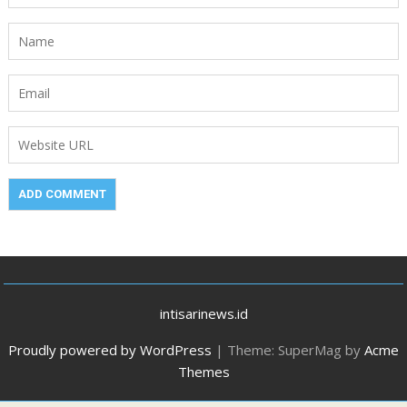
intisarinews.id
Proudly powered by WordPress
|
Theme: SuperMag by
Acme
Themes