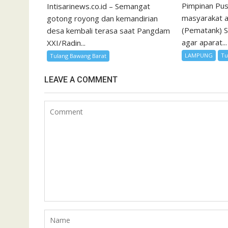
Pimpinan Pu
Intisarinews.co.id – Semangat
masyarakat an
gotong royong dan kemandirian
(Pematank) S
desa kembali terasa saat Pangdam
agar aparat...
XXI/Radin...
LAMPUNG
Tu
Tulang Bawang Barat
LEAVE A COMMENT