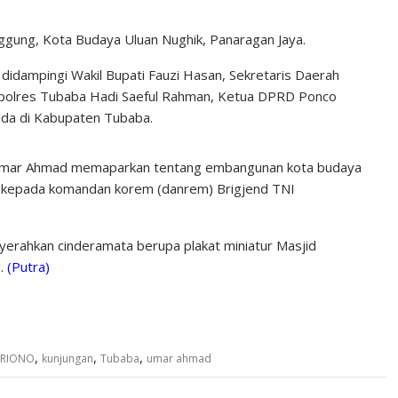
gung, Kota Budaya Uluan Nughik, Panaragan Jaya.
dampingi Wakil Bupati Fauzi Hasan, Sekretaris Daerah
apolres Tubaba Hadi Saeful Rahman, Ketua DPRD Ponco
 ada di Kabupaten Tubaba.
 Umar Ahmad memaparkan tentang embangunan kota budaya
k kepada komandan korem (danrem) Brigjend TNI
yerahkan cinderamata berupa plakat miniatur Masjid
g.
(Putra)
,
,
,
ARIONO
kunjungan
Tubaba
umar ahmad