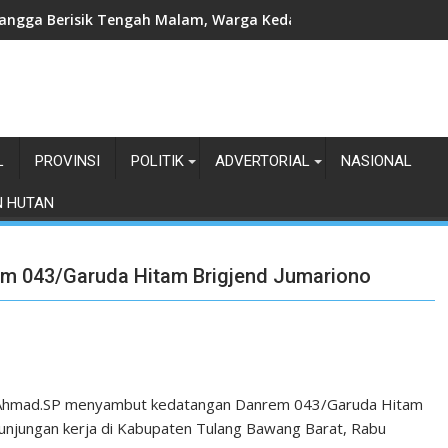
angga Berisik Tengah Malam, Warga Kedamaian Klaim Diteror
L
PROVINSI
POLITIK
ADVERTORIAL
NASIONAL
N HUTAN
 043/Garuda Hitam Brigjend Jumariono
 Ahmad.SP menyambut kedatangan Danrem 043/Garuda Hitam
kunjungan kerja di Kabupaten Tulang Bawang Barat, Rabu