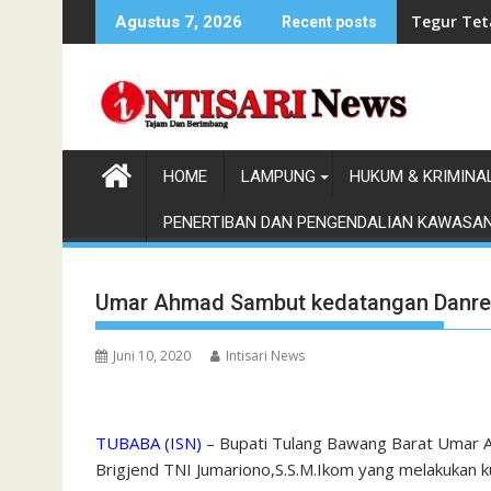
Skip
Tegur Tet
Agustus 7, 2026
Recent posts
to
content
HOME
LAMPUNG
HUKUM & KRIMINA
PENERTIBAN DAN PENGENDALIAN KAWASA
Umar Ahmad Sambut kedatangan Danrem
Juni 10, 2020
Intisari News
TUBABA (ISN)
– Bupati Tulang Bawang Barat Umar
Brigjend TNI Jumariono,S.S.M.Ikom yang melakukan 