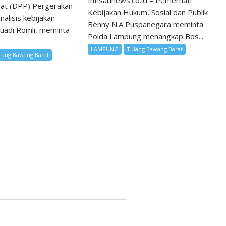
Intisarinews.co.id – Pemerhati
sat (DPP) Pergerakan
Kebijakan Hukum, Sosial dan Publik
alisis kebijakan
Benny N.A Puspanegara meminta
uadi Romli, meminta
Polda Lampung menangkap Bos...
LAMPUNG
Tulang Bawang Barat
lang Bawang Barat