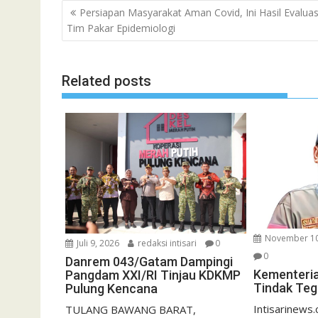
Navigasi
Persiapan Masyarakat Aman Covid, Ini Hasil Evaluas
pos
Tim Pakar Epidemiologi
Related posts
November 10
Juli 9, 2026
redaksi intisari
0
0
Danrem 043/Gatam Dampingi
Kementeri
Pangdam XXI/RI Tinjau KDKMP
Tindak Te
Pulung Kencana
Intisarinews
TULANG BAWANG BARAT,