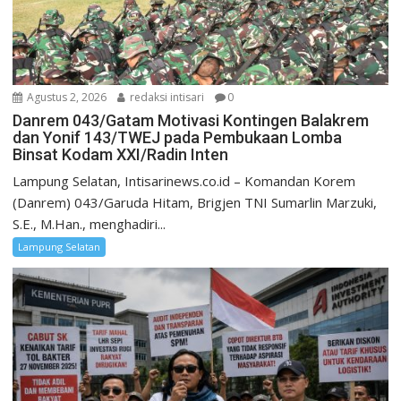
Agustus 2, 2026
redaksi intisari
0
Danrem 043/Gatam Motivasi Kontingen Balakrem
dan Yonif 143/TWEJ pada Pembukaan Lomba
Binsat Kodam XXI/Radin Inten
Lampung Selatan, Intisarinews.co.id – Komandan Korem
(Danrem) 043/Garuda Hitam, Brigjen TNI Sumarlin Marzuki,
S.E., M.Han., menghadiri...
Lampung Selatan