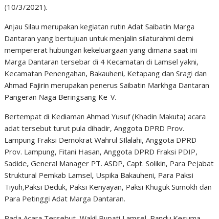
(10/3/2021).
Anjau Silau merupakan kegiatan rutin Adat Saibatin Marga
Dantaran yang bertujuan untuk menjalin silaturahmi demi
mempererat hubungan kekeluargaan yang dimana saat ini
Marga Dantaran tersebar di 4 Kecamatan di Lamsel yakni,
Kecamatan Penengahan, Bakauheni, Ketapang dan Sragi dan
Ahmad Fajirin merupakan penerus Saibatin Markhga Dantaran
Pangeran Naga Beringsang Ke-V.
Bertempat di Kediaman Ahmad Yusuf (Khadin Makuta) acara
adat tersebut turut pula dihadir, Anggota DPRD Prov.
Lampung Fraksi Demokrat Wahrul SIlalahi, Anggota DPRD
Prov. Lampung, Fitani Hasan, Anggota DPRD Fraksi PDIP,
Sadide, General Manager PT. ASDP, Capt. Solikin, Para Pejabat
Struktural Pemkab Lamsel, Uspika Bakauheni, Para Paksi
Tiyuh,Paksi Deduk, Paksi Kenyayan, Paksi Khuguk Sumokh dan
Para Petinggi Adat Marga Dantaran.
Pada Acara Tersebut, Wakil Bupati Lamsel, Pandu Kesuma