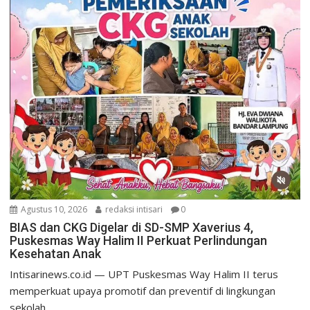
Agustus 10, 2026
redaksi intisari
0
BIAS dan CKG Digelar di SD-SMP Xaverius 4,
Puskesmas Way Halim II Perkuat Perlindungan
Kesehatan Anak
Intisarinews.co.id — UPT Puskesmas Way Halim II terus
memperkuat upaya promotif dan preventif di lingkungan
sekolah...