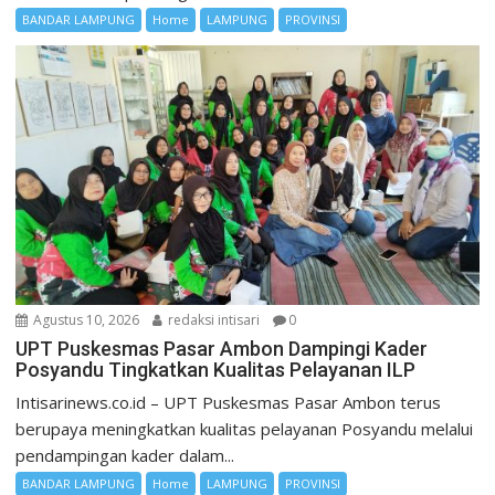
BANDAR LAMPUNG
Home
LAMPUNG
PROVINSI
Agustus 10, 2026
redaksi intisari
0
UPT Puskesmas Pasar Ambon Dampingi Kader
Posyandu Tingkatkan Kualitas Pelayanan ILP
Intisarinews.co.id – UPT Puskesmas Pasar Ambon terus
berupaya meningkatkan kualitas pelayanan Posyandu melalui
pendampingan kader dalam...
BANDAR LAMPUNG
Home
LAMPUNG
PROVINSI