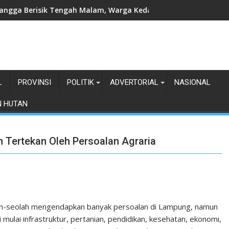
a Siti Nuryamah Resmi Buka Program Lampung Timur Berhaji
L
PROVINSI
POLITIK
ADVERTORIAL
NASIONAL
N HUTAN
 Tertekan Oleh Persoalan Agraria
ah-seolah mengendapkan banyak persoalan di Lampung, namun
 mulai infrastruktur, pertanian, pendidikan, kesehatan, ekonomi,