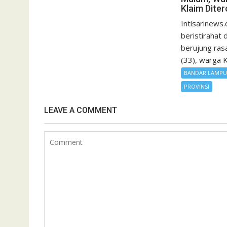
Klaim Dite
Intisarinews.
beristirahat
berujung rasa
(33), warga K
BANDAR LAMP
PROVINSI
LEAVE A COMMENT