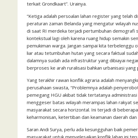
terkait Grondkaart”. Urainya.
“Ketiga adalah persoalan lahan register yang telah d
peraturan zaman Belanda yang mengatur wilayah nus
di saat RI merdeka terjadi pertumbuhan demografi s
kontekstual lagi oleh karena ruang hidup semakin se
pemukiman warga. Jangan sampai kita terbelenggu o
liar atau tetumbuhan hutan yang secara faktual suda
dalamnya sudah ada infrastruktur yang dibiayai negar
berproses ke arah ruralisasi bahkan urbanisasi yang p
Yang terakhir rawan konflik agraria adalah menyan
perusahaan swasta, “Problemnya adalah penyerobotan 
pemegang HGU akibat tidak tertatanya administras
menggeser batas wilayah merampas lahan rakyat se
masyarakat secara horizontal. Ini terjadi di beber
keharmonisan, ketertiban dan keamanan daerah dan n
Saran Andi Surya, perlu ada kesungguhan baik pemer
masyarakat untuk menyelesaikan konflik lahan ini t