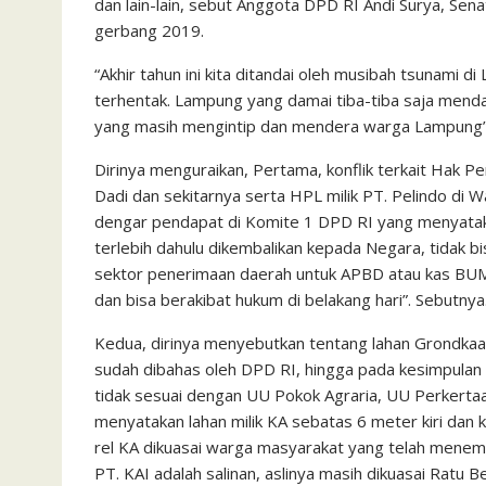
dan lain-lain, sebut Anggota DPD RI Andi Surya, Sen
gerbang 2019.
“Akhir tahun ini kita ditandai oleh musibah tsunami
terhentak. Lampung yang damai tiba-tiba saja mendap
yang masih mengintip dan mendera warga Lampung”.
Dirinya menguraikan, Pertama, konflik terkait Hak
Dadi dan sekitarnya serta HPL milik PT. Pelindo di W
dengar pendapat di Komite 1 DPD RI yang menyatak
terlebih dahulu dikembalikan kepada Negara, tidak b
sektor penerimaan daerah untuk APBD atau kas BUMN
dan bisa berakibat hukum di belakang hari”. Sebutnya
Kedua, dirinya menyebutkan tentang lahan Grondkaart b
sudah dibahas oleh DPD RI, hingga pada kesimpulan 
tidak sesuai dengan UU Pokok Agraria, UU Perkerta
menyatakan lahan milik KA sebatas 6 meter kiri dan k
rel KA dikuasai warga masyarakat yang telah menempa
PT. KAI adalah salinan, aslinya masih dikuasai Ratu 