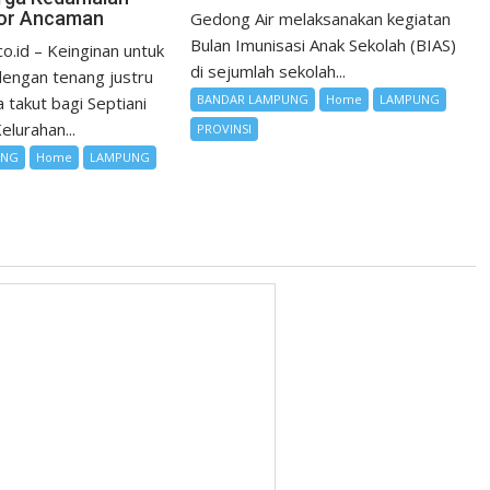
ror Ancaman
Gedong Air melaksanakan kegiatan
Bulan Imunisasi Anak Sekolah (BIAS)
co.id – Keinginan untuk
di sejumlah sekolah...
 dengan tenang justru
BANDAR LAMPUNG
Home
LAMPUNG
 takut bagi Septiani
elurahan...
PROVINSI
UNG
Home
LAMPUNG