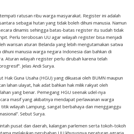
itempati ratusan ribu warga masyarakat. Register ini adalah
antara sebagai hutan yang tidak boleh dihuni manusia. Namun
ecara dinamis sehingga batas-batas register itu sudah tidak
mpit. Perlu terobosan UU agar wilayah register bisa menjadi
leh warisan aturan Belanda yang lebih mengutamakan satwa
h dihuni manusia warga negara Indonesia dan bahkan di
a. Aturan wilayah register perlu dirubah karena telah
rogresif”. Jelas Andi Surya.
gkut Hak Guna Usaha (HGU) yang dikuasai oleh BUMN maupun
lahan ulayat, hak adat bahkan hak milik rakyat oleh
i lahan yang benar. Pemegang HGU seenak udel-nya
cara masif yang akibatnya mendapat perlawanan warga
apa titik wilayah Lampung, sangat berbahaya dan mengganggu
asional”. Sebut Surya.
intah pusat dan daerah, kalangan parlemen serta tokoh-tokoh
erutama melakukan perubahan UU khususnya peraturan agraria