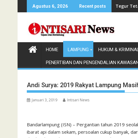
Skip
Bupati El
Agustus 6, 2026
Recent posts
to
content
HOME
LAMPUNG
HUKUM & KRIMINA
PENERTIBAN DAN PENGENDALIAN KAWASA
Andi Surya: 2019 Rakyat Lampung Masih
Januari 3, 2019
Intisari News
Bandarlampung (ISN) – Pergantian tahun 2019 seol
ibarat api dalam sekam, persoalan cukup banyak, dari