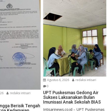
Agustus 6, 2026
redaksi intisari
0
UPT Puskesmas Gedong Air
026
redaksi intisari
Sukses Laksanakan Bulan
Imunisasi Anak Sekolah BIAS
ngga Berisik Tengah
Intisarinews.co.id – UPT Puskesmas
rga Kedamaian