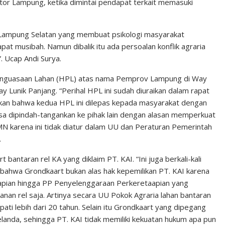
ator Lampung, ketika dimintai pendapat terkait memasuki
 di Lampung Selatan yang membuat psikologi masyarakat
at musibah. Namun dibalik itu ada persoalan konflik agraria
 Ucap Andi Surya.
 Penguasaan Lahan (HPL) atas nama Pemprov Lampung di Way
ay Lunik Panjang. “Perihal HPL ini sudah diuraikan dalam rapat
an bahwa kedua HPL ini dilepas kepada masyarakat dengan
isa dipindah-tangankan ke pihak lain dengan alasan memperkuat
 karena ini tidak diatur dalam UU dan Peraturan Pemerintah
.
antaran rel KA yang diklaim PT. KAI. “Ini juga berkali-kali
bahwa Grondkaart bukan alas hak kepemilikan PT. KAI karena
apian hingga PP Penyelenggaraan Perkeretaapian yang
anan rel saja. Artinya secara UU Pokok Agraria lahan bantaran
ti lebih dari 20 tahun. Selain itu Grondkaart yang dipegang
Belanda, sehingga PT. KAI tidak memiliki kekuatan hukum apa pun