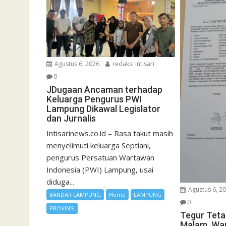
Agustus 6, 2026
redaksi intisari
0
JDugaan Ancaman terhadap
Keluarga Pengurus PWI
Lampung Dikawal Legislator
dan Jurnalis
Intisarinews.co.id – Rasa takut masih
menyelimuti keluarga Septiani,
pengurus Persatuan Wartawan
Indonesia (PWI) Lampung, usai
diduga...
Agustus 6, 2
BANDAR LAMPUNG
Home
LAMPUNG
0
PROVINSI
Tegur Teta
Malam, Wa