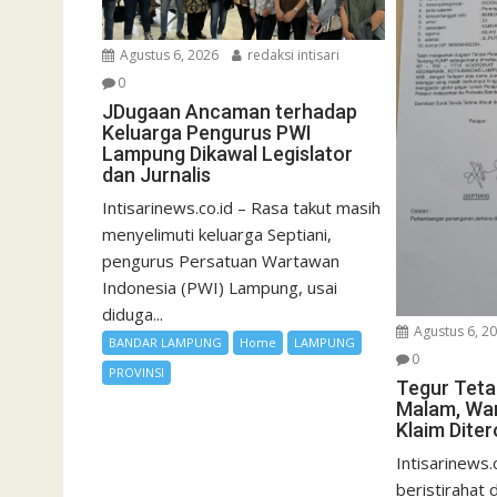
Agustus 6, 2026
redaksi intisari
0
JDugaan Ancaman terhadap
Keluarga Pengurus PWI
Lampung Dikawal Legislator
dan Jurnalis
Intisarinews.co.id – Rasa takut masih
menyelimuti keluarga Septiani,
pengurus Persatuan Wartawan
Indonesia (PWI) Lampung, usai
diduga...
Agustus 6, 2
BANDAR LAMPUNG
Home
LAMPUNG
0
PROVINSI
Tegur Teta
Malam, Wa
Klaim Dite
Intisarinews.
beristirahat