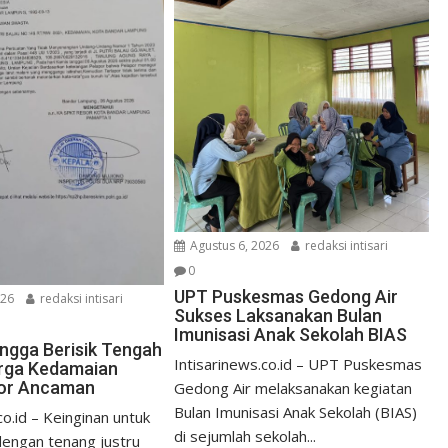
Agustus 6, 2026
redaksi intisari
0
UPT Puskesmas Gedong Air
026
redaksi intisari
Sukses Laksanakan Bulan
Imunisasi Anak Sekolah BIAS
ngga Berisik Tengah
Intisarinews.co.id – UPT Puskesmas
rga Kedamaian
ror Ancaman
Gedong Air melaksanakan kegiatan
Bulan Imunisasi Anak Sekolah (BIAS)
co.id – Keinginan untuk
di sejumlah sekolah...
 dengan tenang justru