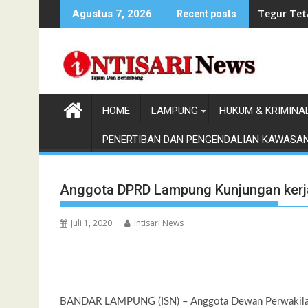
Skip
Tegur Tet
Agustus 7, 2026
Recent posts
to
content
HOME
LAMPUNG
HUKUM & KRIMINA
PENERTIBAN DAN PENGENDALIAN KAWASA
Anggota DPRD Lampung Kunjungan kerj
Juli 1, 2020
Intisari News
BANDAR LAMPUNG (ISN) – Anggota Dewan Perwakilan 