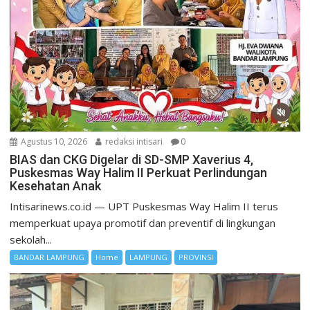
Agustus 10, 2026
redaksi intisari
0
BIAS dan CKG Digelar di SD-SMP Xaverius 4,
Puskesmas Way Halim II Perkuat Perlindungan
Kesehatan Anak
Intisarinews.co.id — UPT Puskesmas Way Halim II terus
memperkuat upaya promotif dan preventif di lingkungan
sekolah...
BANDAR LAMPUNG
Home
LAMPUNG
PROVINSI