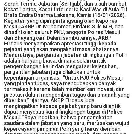
Serah Terima Jabatan (Sertijab), dan pisah sambut
Kasat Lantas, Kasat Intel serta Kasi Was di Aula Tri
Brata Endra Dharma Laksana, Kamis (15/01/2026).
Kegiatan yang dipimpin langsung oleh Kapolres
Mesuji AKBP Dr. Muhammad Firdaus S.Ik, M.H, dan
dihadiri oleh seluruh PKU, anggota Polres Mesuji
dan Bhayangkari. Dalam sambutannya, AKBP
Firdaus menyampaikan apresiasi tinggi kepada
pejabat yang akan mengakhiri masa jabatannya.
Menurutnya, pergantian jabatan di lingkungan Polri
adalah hal yang biasa, dimana selain untuk
pengembangan karir dan mengatasi kejenuhan,
pergantian jabatan juga dilakukan untuk
kepentingan organisasi. “Untuk PJU Polres Mesuji
yang pindah tugas, saya mengucapkan banyak
terimakasih karena telah memberikan inovasi, dan
prestasi dalam mengemban tugas dan amanah yang
diberikan,” ujarnya. AKBP Firdaus juga
mengingatkan kepada pejabat yang baru dilantik
dapat menyesuaikan dilingkungan tugas di Polres
Mesuji. “Saya ingatkan, bahwa pengangkatan
saudara dalam jabatan yang baru, merupakan wujud
kepercayaan pimpinan Polri yang harus diemban