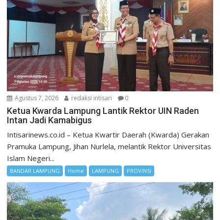
Agustus 7, 2026
redaksi intisari
0
Ketua Kwarda Lampung Lantik Rektor UIN Raden
Intan Jadi Kamabigus
Intisarinews.co.id – Ketua Kwartir Daerah (Kwarda) Gerakan
Pramuka Lampung, Jihan Nurlela, melantik Rektor Universitas
Islam Negeri...
BANDAR LAMPUNG
Home
LAMPUNG
PROVINSI