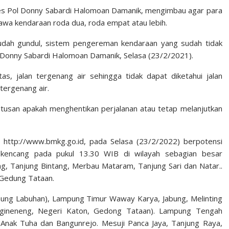
bes Pol Donny Sabardi Halomoan Damanik, mengimbau agar para
awa kendaraan roda dua, roda empat atau lebih.
udah gundul, sistem pengereman kendaraan yang sudah tidak
 Donny Sabardi Halomoan Damanik, Selasa (23/2/2021).
s, jalan tergenang air sehingga tidak dapat diketahui jalan
 tergenang air.
utusan apakah menghentikan perjalanan atau tetap melanjutkan
ttp://www.bmkg.go.id, pada Selasa (23/2/2022) berpotensi
gin kencang pada pukul 13.30 WIB di wilayah sebagian besar
g, Tanjung Bintang, Merbau Mataram, Tanjung Sari dan Natar..
 Gedung Tataan.
unung Labuhan), Lampung Timur Waway Karya, Jabung, Melinting
gineneng, Negeri Katon, Gedong Tataan). Lampung Tengah
Anak Tuha dan Bangunrejo. Mesuji Panca Jaya, Tanjung Raya,