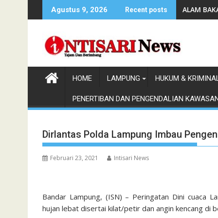
Skip
ALAM BAKA
Agustus 9, 2026
Recent posts
to
content
HOME
LAMPUNG
HUKUM & KRIMINA
PENERTIBAN DAN PENGENDALIAN KAWASA
Dirlantas Polda Lampung Imbau Pengend
Februari 23, 2021
Intisari News
Bandar Lampung, (ISN) – Peringatan Dini cuaca L
hujan lebat disertai kilat/petir dan angin kencang di