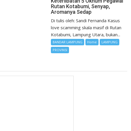
Keterlibatan 5 Oknum Pegawai
Rutan Kotabumi, Senyap,
Aromanya Sedap
Di tulis oleh: Sandi Fernanda Kasus
love scamming skala masif di Rutan
Kotabumi, Lampung Utara, bukan...
BANDAR LAMPUNG
Home
LAMPUNG
PROVINSI