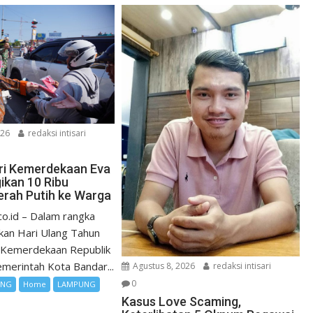
026
redaksi intisari
ri Kemerdekaan Eva
ikan 10 Ribu
rah Putih ke Warga
co.id – Dalam rangka
an Hari Ulang Tahun
 Kemerdekaan Republik
emerintah Kota Bandar...
Agustus 8, 2026
redaksi intisari
0
UNG
Home
LAMPUNG
Kasus Love Scaming,