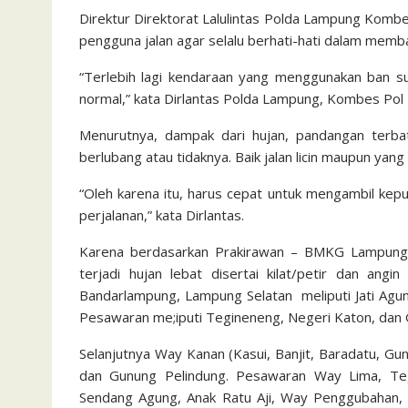
Direktur Direktorat Lalulintas Polda Lampung Kom
pengguna jalan agar selalu berhati-hati dalam memb
“Terlebih lagi kendaraan yang menggunakan ban s
normal,” kata Dirlantas Polda Lampung, Kombes Pol
Menurutnya, dampak dari hujan, pandangan terbata
berlubang atau tidaknya. Baik jalan licin maupun yang
“Oleh karena itu, harus cepat untuk mengambil kep
perjalanan,” kata Dirlantas.
Karena berdasarkan Prakirawan – BMKG Lampung h
terjadi hujan lebat disertai kilat/petir dan an
Bandarlampung, Lampung Selatan meliputi Jati Agun
Pesawaran me;iputi Tegineneng, Negeri Katon, dan
Selanjutnya Way Kanan (Kasui, Banjit, Baradatu, G
dan Gunung Pelindung. Pesawaran Way Lima, Te
Sendang Agung, Anak Ratu Aji, Way Penggubahan, 