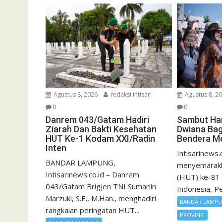
Agustus 8, 2026
redaksi intisari
Agustus 8, 2
0
0
Danrem 043/Gatam Hadiri
Sambut Ha
Ziarah Dan Bakti Kesehatan
Dwiana Bag
HUT Ke-1 Kodam XXI/Radin
Bendera Me
Inten
Intisarinews.
BANDAR LAMPUNG,
menyemarakk
Intisarinews.co.id – Danrem
(HUT) ke-81
043/Gatam Brigjen TNI Sumarlin
Indonesia, P
Marzuki, S.E., M.Han., menghadiri
BANDAR LAMP
rangkaian peringatan HUT...
PROVINSI