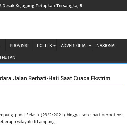
 Desak Kejagung Tetapkan Tersangka, Bongkar Mafia Tanah di K
L
PROVINSI
POLITIK
ADVERTORIAL
NASIONAL
N HUTAN
ara Jalan Berhati-Hati Saat Cuaca Ekstrim
ampung pada Selasa (23/2/2021) hingga sore hari berpotensi
 beberapa wilayah di Lampung.