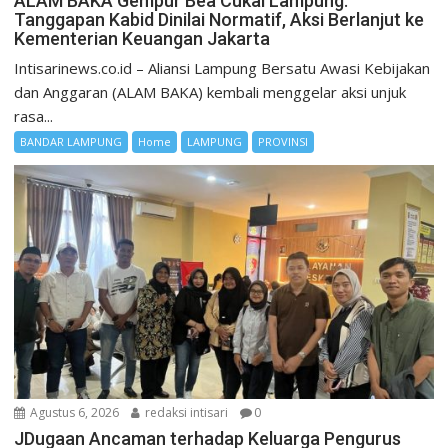
ALAM BAKA Gempur Bea Cukai Lampung:
Tanggapan Kabid Dinilai Normatif, Aksi Berlanjut ke
Kementerian Keuangan Jakarta
Intisarinews.co.id – Aliansi Lampung Bersatu Awasi Kebijakan
dan Anggaran (ALAM BAKA) kembali menggelar aksi unjuk
rasa...
BANDAR LAMPUNG
Home
LAMPUNG
PROVINSI
Agustus 6, 2026
redaksi intisari
0
JDugaan Ancaman terhadap Keluarga Pengurus