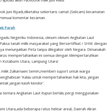
apload akun Facebook milik Juni Riadi.
ok Juni Riyadi,diketahui sekertaris camat (Sekcam) kecamatan
u menuai komentar kecaman.
ak Parah
mengadu Negeriku Indonesia, oknum-oknum Angkatan Laut
Paksa tanah milik masyarakat yang Bersertifikat / SHM. dengan
 menunjukkan Peta tanpa dilegalisir oleh Negara. Dimanakah
t harus mempertahankan ini semua dengan Mempertaruhkan
 Kotabumi Utara, Lampung Utara’.
k milik Zulkarnaen Semm,memberi suport untuk warga
penghabisan ‘Kalau untuk mempertahankan hak kita, jangan
antak jangan kasih kendor’.
ta tentara Angkatan Laut itupun berlalu pergi menggunakan
mi Utara,ada beberapa ratus hektar areal, Daerah Aliran