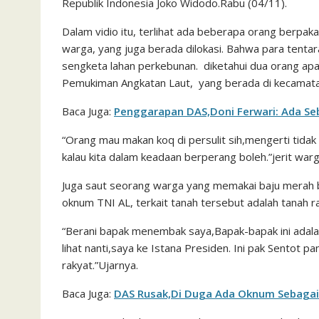
Republik Indonesia Joko Widodo.Rabu (04/11).
Dalam vidio itu, terlihat ada beberapa orang berpak
warga, yang juga berada dilokasi. Bahwa para tenta
sengketa lahan perkebunan. diketahui dua orang apa
Pemukiman Angkatan Laut, yang berada di kecamat
Baca Juga:
Penggarapan DAS,Doni Ferwari: Ada S
“Orang mau makan koq di persulit sih,mengerti tidak 
kalau kita dalam keadaan berperang boleh.”jerit war
Juga saut seorang warga yang memakai baju merah 
oknum TNI AL, terkait tanah tersebut adalah tanah r
“Berani bapak menembak saya,Bapak-bapak ini adalah 
lihat nanti,saya ke Istana Presiden. Ini pak Sentot
rakyat.”Ujarnya.
Baca Juga:
DAS Rusak,Di Duga Ada Oknum Sebagai 