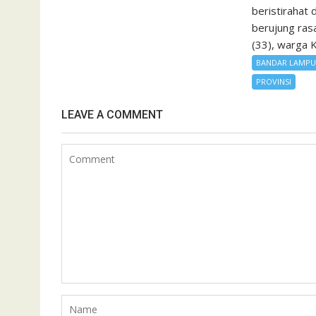
beristirahat
berujung rasa
(33), warga K
BANDAR LAMP
PROVINSI
LEAVE A COMMENT