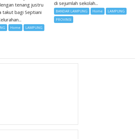
di sejumlah sekolah...
 dengan tenang justru
BANDAR LAMPUNG
Home
LAMPUNG
 takut bagi Septiani
elurahan...
PROVINSI
UNG
Home
LAMPUNG