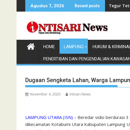
Skip
Bupati El
Agustus 7, 2026
Recent posts
to
content
HOME
LAMPUNG
HUKUM & KRIMINA
PENERTIBAN DAN PENGENDALIAN KAWASA
Dugaan Sengketa Lahan, Warga Lampung
November 4, 2020
Intisari News
LAMPUNG UTARA (ISN)
– Beredar vidio berdurasi 3
dikecamatan Kotabumi Utara Kabupaten Lampung Uta