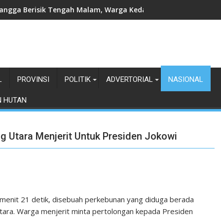
a Siti Nuryamah Resmi Buka Program Lampung Timur Berhaji
L
PROVINSI
POLITIK
ADVERTORIAL
NASIONAL
N HUTAN
 Utara Menjerit Untuk Presiden Jokowi
 menit 21 detik, disebuah perkebunan yang diduga berada
ra. Warga menjerit minta pertolongan kepada Presiden