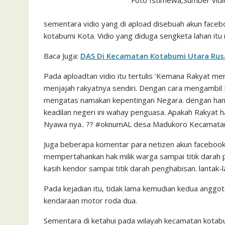
Foto Istimewa,Sumber vidio 
sementara vidio yang di apload disebuah akun facebo
kotabumi Kota. Vidio yang diduga sengketa lahan it
Baca Juga:
DAS Di Kecamatan Kotabumi Utara Rus
Pada aploadtan vidio itu tertulis ‘Kemana Rakyat 
menjajah rakyatnya sendiri. Dengan cara mengambil 
mengatas namakan kepentingan Negara. dengan hanya
keadilan negeri ini wahay penguasa. Apakah Rakya
Nyawa nya.. ?? #oknumAL desa Madukoro Kecamatan
Juga beberapa komentar para netizen akun faceboo
mempertahankan hak milik warga sampai titik darah 
kasih kendor sampai titik darah penghabisan. lantak-l
Pada kejadian itu, tidak lama kemudian kedua anggo
kendaraan motor roda dua.
Sementara di ketahui pada wilayah kecamatan kotabu