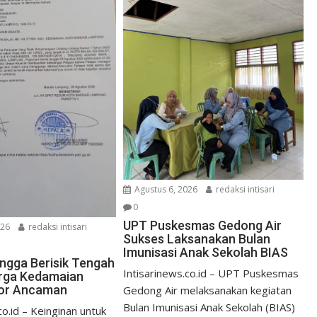
Agustus 6, 2026
redaksi intisari
0
UPT Puskesmas Gedong Air
026
redaksi intisari
Sukses Laksanakan Bulan
Imunisasi Anak Sekolah BIAS
ngga Berisik Tengah
Intisarinews.co.id – UPT Puskesmas
rga Kedamaian
ror Ancaman
Gedong Air melaksanakan kegiatan
Bulan Imunisasi Anak Sekolah (BIAS)
co.id – Keinginan untuk