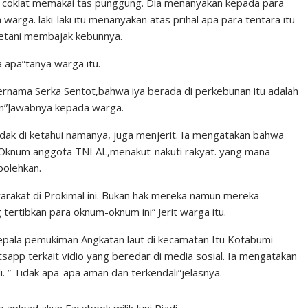
u coklat memakai tas punggung. Dia menanyakan kepada para
ga. laki-laki itu menanyakan atas prihal apa para tentara itu
etani membajak kebunnya.
ya apa”tanya warga itu.
ernama Serka Sentot,bahwa iya berada di perkebunan itu adalah
an”Jawabnya kepada warga.
k di ketahui namanya, juga menjerit. Ia mengatakan bahwa
h Oknum anggota TNI AL,menakut-nakuti rakyat. yang mana
bolehkan.
yarakat di Prokimal ini. Bukan hak mereka namun mereka
 tertibkan para oknum-oknum ini” Jerit warga itu.
kepala pemukiman Angkatan laut di kecamatan Itu Kotabumi
app terkait vidio yang beredar di media sosial. Ia mengatakan
. ” Tidak apa-apa aman dan terkendali”jelasnya.