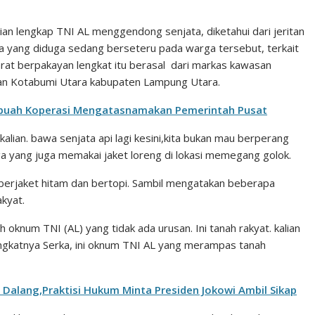
aian lengkap TNI AL menggendong senjata, diketahui dari jeritan
ra yang diduga sedang berseteru pada warga tersebut, terkait
rat berpakayan lengkat itu berasal dari markas kawasan
an Kotabumi Utara kabupaten Lampung Utara.
ebuah Koperasi Mengatasnamakan Pemerintah Pusat
kalian. bawa senjata api lagi kesini,kita bukan mau berperang
ga yang juga memakai jaket loreng di lokasi memegang golok.
berjaket hitam dan bertopi. Sambil mengatakan beberapa
akyat.
oknum TNI (AL) yang tidak ada urusan. Ini tanah rakyat. kalian
 pangkatnya Serka, ini oknum TNI AL yang merampas tanah
Dalang,Praktisi Hukum Minta Presiden Jokowi Ambil Sikap