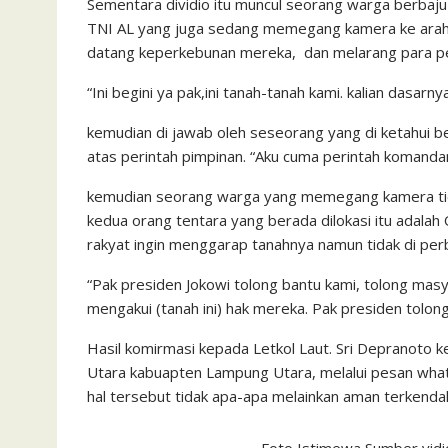
Sementara dividio itu muncul seorang warga berbaj
TNI AL yang juga sedang memegang kamera ke arah war
datang keperkebunan mereka, dan melarang para p
“Ini begini ya pak,ini tanah-tanah kami. kalian dasarn
kemudian di jawab oleh seseorang yang di ketahui b
atas perintah pimpinan. “Aku cuma perintah komand
kemudian seorang warga yang memegang kamera tida
kedua orang tentara yang berada dilokasi itu adala
rakyat ingin menggarap tanahnya namun tidak di per
“Pak presiden Jokowi tolong bantu kami, tolong mas
mengakui (tanah ini) hak mereka. Pak presiden tolong
Hasil komirmasi kepada Letkol Laut. Sri Depranoto 
Utara kabuapten Lampung Utara, melalui pesan whats
hal tersebut tidak apa-apa melainkan aman terkendali