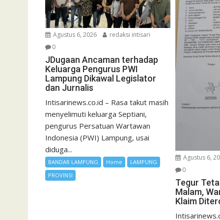
Agustus 6, 2026
redaksi intisari
0
JDugaan Ancaman terhadap
Keluarga Pengurus PWI
Lampung Dikawal Legislator
dan Jurnalis
Intisarinews.co.id – Rasa takut masih
menyelimuti keluarga Septiani,
pengurus Persatuan Wartawan
Indonesia (PWI) Lampung, usai
diduga...
Agustus 6, 2
BANDAR LAMPUNG
Home
LAMPUNG
0
PROVINSI
Tegur Teta
Malam, Wa
Klaim Dite
Intisarinews.