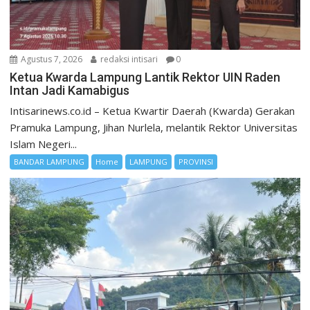
Agustus 7, 2026
redaksi intisari
0
Ketua Kwarda Lampung Lantik Rektor UIN Raden
Intan Jadi Kamabigus
Intisarinews.co.id – Ketua Kwartir Daerah (Kwarda) Gerakan
Pramuka Lampung, Jihan Nurlela, melantik Rektor Universitas
Islam Negeri...
BANDAR LAMPUNG
Home
LAMPUNG
PROVINSI