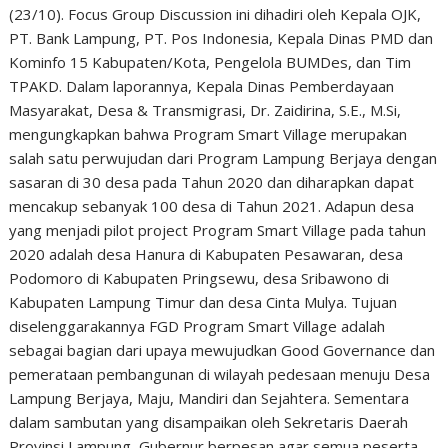
(23/10). Focus Group Discussion ini dihadiri oleh Kepala OJK,
PT. Bank Lampung, PT. Pos Indonesia, Kepala Dinas PMD dan
Kominfo 15 Kabupaten/Kota, Pengelola BUMDes, dan Tim
TPAKD. Dalam laporannya, Kepala Dinas Pemberdayaan
Masyarakat, Desa & Transmigrasi, Dr. Zaidirina, S.E., M.Si,
mengungkapkan bahwa Program Smart Village merupakan
salah satu perwujudan dari Program Lampung Berjaya dengan
sasaran di 30 desa pada Tahun 2020 dan diharapkan dapat
mencakup sebanyak 100 desa di Tahun 2021. Adapun desa
yang menjadi pilot project Program Smart Village pada tahun
2020 adalah desa Hanura di Kabupaten Pesawaran, desa
Podomoro di Kabupaten Pringsewu, desa Sribawono di
Kabupaten Lampung Timur dan desa Cinta Mulya. Tujuan
diselenggarakannya FGD Program Smart Village adalah
sebagai bagian dari upaya mewujudkan Good Governance dan
pemerataan pembangunan di wilayah pedesaan menuju Desa
Lampung Berjaya, Maju, Mandiri dan Sejahtera. Sementara
dalam sambutan yang disampaikan oleh Sekretaris Daerah
Provinsi Lampung, Gubernur berpesan agar semua peserta