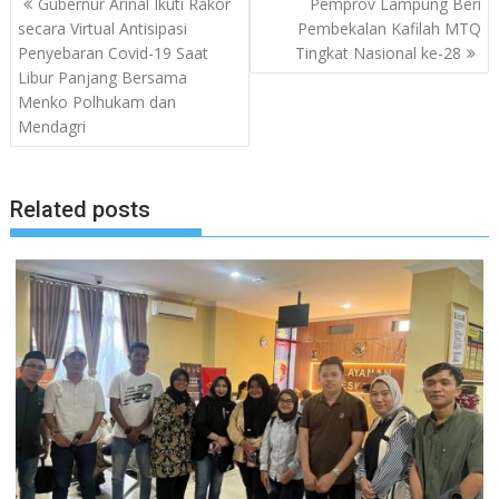
Gubernur Arinal Ikuti Rakor
Pemprov Lampung Beri
pos
secara Virtual Antisipasi
Pembekalan Kafilah MTQ
Penyebaran Covid-19 Saat
Tingkat Nasional ke-28
Libur Panjang Bersama
Menko Polhukam dan
Mendagri
Related posts