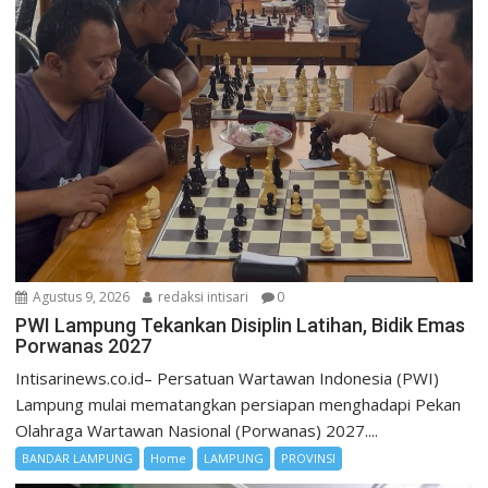
Agustus 9, 2026
redaksi intisari
0
PWI Lampung Tekankan Disiplin Latihan, Bidik Emas
Porwanas 2027
Intisarinews.co.id– Persatuan Wartawan Indonesia (PWI)
Lampung mulai mematangkan persiapan menghadapi Pekan
Olahraga Wartawan Nasional (Porwanas) 2027....
BANDAR LAMPUNG
Home
LAMPUNG
PROVINSI