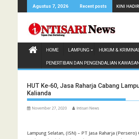
Skip
KINI HAD
Agustus 7, 2026
Recent posts
to
content
HOME
LAMPUNG
HUKUM & KRIMINA
PENERTIBAN DAN PENGENDALIAN KAWASA
HUT Ke-60, Jasa Raharja Cabang Lamp
Kalianda
November 27, 2020
Intisari News
Lampung Selatan, (ISN) – PT Jasa Raharja (Perse