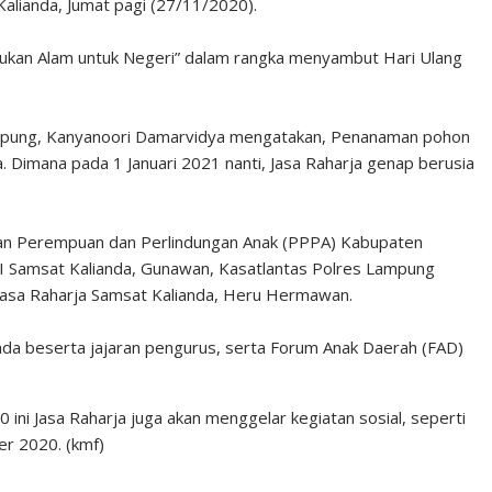
Kalianda, Jumat pagi (27/11/2020).
jaukan Alam untuk Negeri” dalam rangka menyambut Hari Ulang
ampung, Kanyanoori Damarvidya mengatakan, Penanaman pohon
. Dimana pada 1 Januari 2021 nanti, Jasa Raharja genap berusia
aan Perempuan dan Perlindungan Anak (PPPA) Kabupaten
II Samsat Kalianda, Gunawan, Kasatlantas Polres Lampung
Jasa Raharja Samsat Kalianda, Heru Hermawan.
nda beserta jajaran pengurus, serta Forum Anak Daerah (FAD)
ni Jasa Raharja juga akan menggelar kegiatan sosial, seperti
r 2020. (kmf)