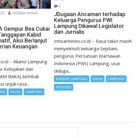
0
026
redaksi intisari
JDugaan Ancaman terhadap
Keluarga Pengurus PWI
Lampung Dikawal Legislator
 Gempur Bea Cukai
dan Jurnalis
Tanggapan Kabid
matif, Aksi Berlanjut
Intisarinews.co.id – Rasa takut masih
erian Keuangan
menyelimuti keluarga Septiani,
pengurus Persatuan Wartawan
co.id – Aliansi Lampung
Indonesia (PWI) Lampung, usai
i Kebijakan dan
diduga...
LAM BAKA) kembali
BANDAR LAMPUNG
Home
LAMPUNG
i unjuk rasa...
PROVINSI
UNG
Home
LAMPUNG