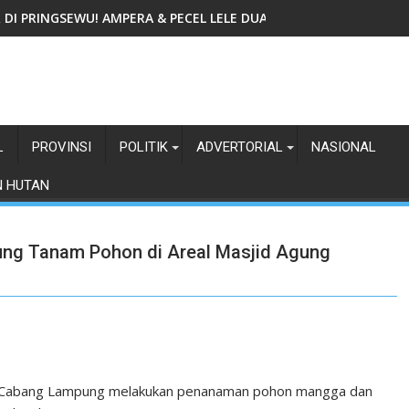
IR DI PRINGSEWU! AMPERA & PECEL LELE DUA GADIS TAWARKAN
L
PROVINSI
POLITIK
ADVERTORIAL
NASIONAL
N HUTAN
ung Tanam Pohon di Areal Masjid Agung
ro) Cabang Lampung melakukan penanaman pohon mangga dan