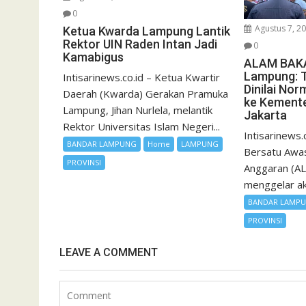
0
Agustus 7, 2
Ketua Kwarda Lampung Lantik
Rektor UIN Raden Intan Jadi
0
Kamabigus
ALAM BAKA
Lampung: 
Intisarinews.co.id – Ketua Kwartir
Dinilai Nor
Daerah (Kwarda) Gerakan Pramuka
ke Kement
Lampung, Jihan Nurlela, melantik
Jakarta
Rektor Universitas Islam Negeri...
Intisarinews.
BANDAR LAMPUNG
Home
LAMPUNG
Bersatu Awas
PROVINSI
Anggaran (A
menggelar aks
BANDAR LAMP
PROVINSI
LEAVE A COMMENT