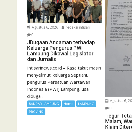
Agustus 6, 2026
redaksi intisari
0
JDugaan Ancaman terhadap
Keluarga Pengurus PWI
Lampung Dikawal Legislator
dan Jurnalis
Intisarinews.co.id – Rasa takut masih
menyelimuti keluarga Septiani,
pengurus Persatuan Wartawan
Indonesia (PWI) Lampung, usai
diduga...
Agustus 6, 2
BANDAR LAMPUNG
Home
LAMPUNG
0
PROVINSI
Tegur Teta
Malam, Wa
Klaim Dite