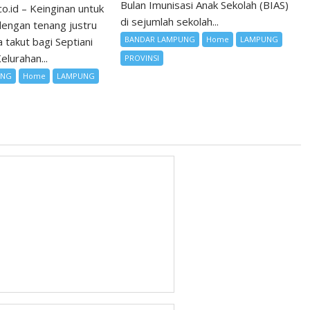
Bulan Imunisasi Anak Sekolah (BIAS)
co.id – Keinginan untuk
di sejumlah sekolah...
 dengan tenang justru
BANDAR LAMPUNG
Home
LAMPUNG
 takut bagi Septiani
elurahan...
PROVINSI
UNG
Home
LAMPUNG