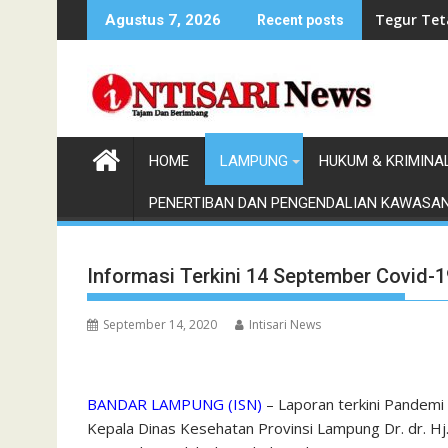
Skip
Tegur Tet
Agustus 7, 2026
Recent posts
to
content
HOME
LAMPUNG
HUKUM & KRIMINA
PENERTIBAN DAN PENGENDALIAN KAWASA
Informasi Terkini 14 September Covid-
September 14, 2020
Intisari News
BANDAR LAMPUNG (ISN)
– Laporan terkini Pandemi
Kepala Dinas Kesehatan Provinsi Lampung Dr. dr. Hj