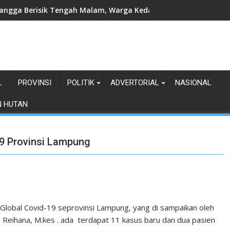
angga Berisik Tengah Malam, Warga Kedamaian Klaim Diteror
L
PROVINSI
POLITIK
ADVERTORIAL
NASIONAL
N HUTAN
19 Provinsi Lampung
 Global Covid-19 seprovinsi Lampung, yang di sampaikan oleh
. Reihana, M.kes . ada terdapat 11 kasus baru dan dua pasien