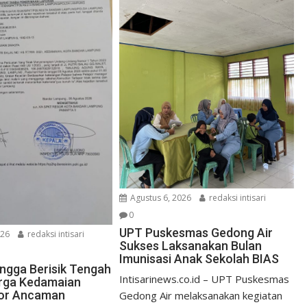
Agustus 6, 2026
redaksi intisari
0
UPT Puskesmas Gedong Air
026
redaksi intisari
Sukses Laksanakan Bulan
Imunisasi Anak Sekolah BIAS
ngga Berisik Tengah
Intisarinews.co.id – UPT Puskesmas
rga Kedamaian
ror Ancaman
Gedong Air melaksanakan kegiatan