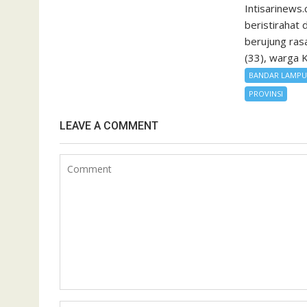
Intisarinews.
beristirahat
berujung rasa
(33), warga K
BANDAR LAMP
PROVINSI
LEAVE A COMMENT