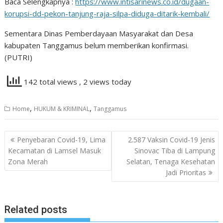
Baca Selengkapnya :
https://www.intisarinews.co.id/dugaan-
korupsi-dd-pekon-tanjung-raja-silpa-diduga-ditarik-kembali/
Sementara Dinas Pemberdayaan Masyarakat dan Desa
kabupaten Tanggamus belum memberikan konfirmasi.
(PUTRI)
142 total views
, 2 views today
,
,
Home
HUKUM & KRIMINAL
Tanggamus
Navigasi
Penyebaran Covid-19, Lima
2.587 Vaksin Covid-19 Jenis
pos
Kecamatan di Lamsel Masuk
Sinovac Tiba di Lampung
Zona Merah
Selatan, Tenaga Kesehatan
Jadi Prioritas
Related posts