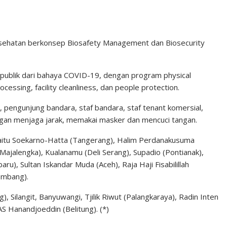
sehatan berkonsep Biosafety Management dan Biosecurity
 publik dari bahaya COVID-19, dengan program physical
cessing, facility cleanliness, dan people protection.
 pengunjung bandara, staf bandara, staf tenant komersial,
gan menjaga jarak, memakai masker dan mencuci tangan.
 yaitu Soekarno-Hatta (Tangerang), Halim Perdanakusuma
(Majalengka), Kualanamu (Deli Serang), Supadio (Pontianak),
ru), Sultan Iskandar Muda (Aceh), Raja Haji Fisabilillah
embang).
), Silangit, Banyuwangi, Tjilik Riwut (Palangkaraya), Radin Inten
S Hanandjoeddin (Belitung). (*)