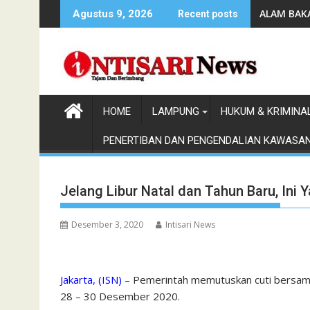
Skip
ALAM BAKA
Agustus 9, 2026
Recent posts
to
content
HOME
LAMPUNG
HUKUM & KRIMINA
PENERTIBAN DAN PENGENDALIAN KAWASA
Jelang Libur Natal dan Tahun Baru, Ini 
Desember 3, 2020
Intisari News
Jakarta, (ISN)
– Pemerintah memutuskan cuti bersama 
28 – 30 Desember 2020.