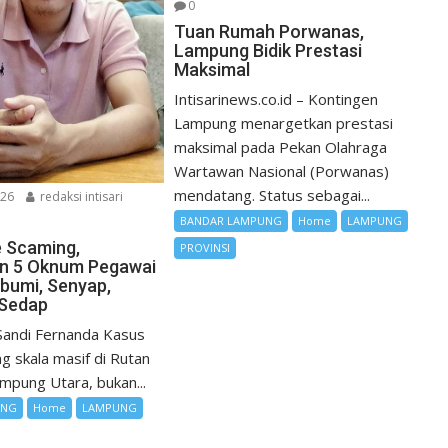
0
Tuan Rumah Porwanas,
Lampung Bidik Prestasi
Maksimal
Intisarinews.co.id – Kontingen
Lampung menargetkan prestasi
maksimal pada Pekan Olahraga
Wartawan Nasional (Porwanas)
mendatang. Status sebagai...
026
redaksi intisari
BANDAR LAMPUNG
Home
LAMPUNG
 Scaming,
PROVINSI
an 5 Oknum Pegawai
bumi, Senyap,
Sedap
: Sandi Fernanda Kasus
g skala masif di Rutan
mpung Utara, bukan...
UNG
Home
LAMPUNG