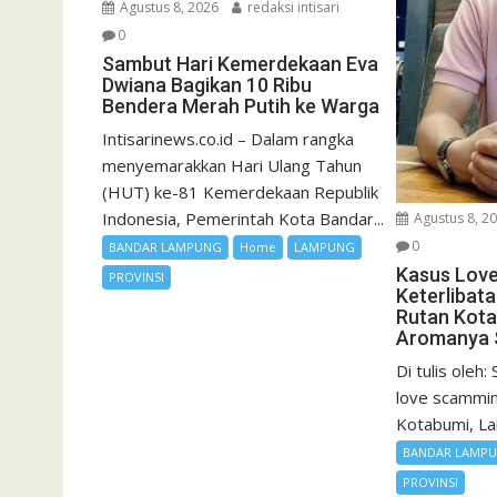
Agustus 8, 2026
redaksi intisari
0
Sambut Hari Kemerdekaan Eva
Dwiana Bagikan 10 Ribu
Bendera Merah Putih ke Warga
Intisarinews.co.id – Dalam rangka
menyemarakkan Hari Ulang Tahun
(HUT) ke-81 Kemerdekaan Republik
Indonesia, Pemerintah Kota Bandar...
Agustus 8, 2
0
BANDAR LAMPUNG
Home
LAMPUNG
Kasus Love
PROVINSI
Keterlibat
Rutan Kota
Aromanya 
Di tulis oleh
love scammin
Kotabumi, La
BANDAR LAMP
PROVINSI