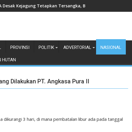
 Desak Kejagung Tetapkan Tersangka, Bongkar Mafia Tanah di K
L
PROVINSI
POLITIK
ADVERTORIAL
NASIONAL
N HUTAN
Yang Dilakukan PT. Angkasa Pura II
dikurangi 3 hari, di mana pembatalan libur ada pada tanggal