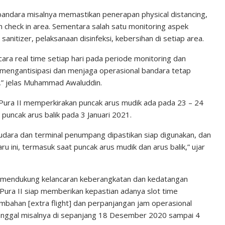
 bandara misalnya memastikan penerapan physical distancing,
n check in area. Sementara salah satu monitoring aspek
anitizer, pelaksanaan disinfeksi, kebersihan di setiap area.
cara real time setiap hari pada periode monitoring dan
 mengantisipasi dan menjaga operasional bandara tetap
k,” jelas Muhammad Awaluddin.
 Pura II memperkirakan puncak arus mudik ada pada 23 – 24
uncak arus balik pada 3 Januari 2021.
si udara dan terminal penumpang dipastikan siap digunakan, dan
u ini, termasuk saat puncak arus mudik dan arus balik,” ujar
 mendukung kelancaran keberangkatan dan kedatangan
ra II siap memberikan kepastian adanya slot time
bahan [extra flight] dan perpanjangan jam operasional
tanggal misalnya di sepanjang 18 Desember 2020 sampai 4