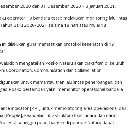
Desember 2020 dan 31 Desember 2020 – 3 Januari 2021.
aku operator 19 bandara tetap melakukan monitoring lalu lintas
Tahun Baru 2020/2021 selama 18 hari atau mulai 18
n ini dilakukan guna memastikan protokol kesehatan di 19
ar.
aluddin mengatakan Posko Nataru akan diaktifkan di seluruh
ni Coordination, Communication dan Collaboration.
igunakan untuk memantau tren lalu lintas penerbangan, dan
ugas Posko bertambah yakni memonitor operasional bandara
nce indicator [KPI] untuk memonitoring area operasional dan
[People], keandalan infrastruktur di sisi udara dan darat
 [Process] sehingga penerbangan di periode Nataru dapat