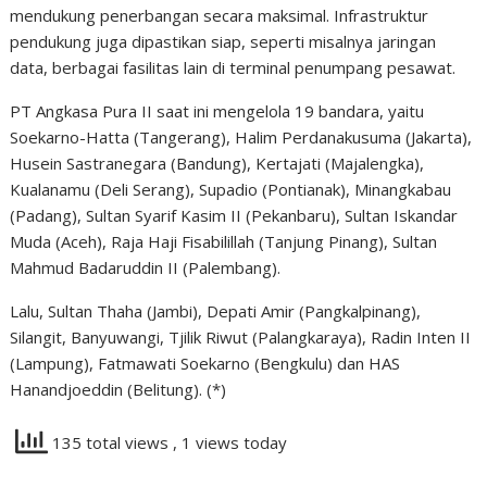
mendukung penerbangan secara maksimal. Infrastruktur
pendukung juga dipastikan siap, seperti misalnya jaringan
data, berbagai fasilitas lain di terminal penumpang pesawat.
PT Angkasa Pura II saat ini mengelola 19 bandara, yaitu
Soekarno-Hatta (Tangerang), Halim Perdanakusuma (Jakarta),
Husein Sastranegara (Bandung), Kertajati (Majalengka),
Kualanamu (Deli Serang), Supadio (Pontianak), Minangkabau
(Padang), Sultan Syarif Kasim II (Pekanbaru), Sultan Iskandar
Muda (Aceh), Raja Haji Fisabilillah (Tanjung Pinang), Sultan
Mahmud Badaruddin II (Palembang).
Lalu, Sultan Thaha (Jambi), Depati Amir (Pangkalpinang),
Silangit, Banyuwangi, Tjilik Riwut (Palangkaraya), Radin Inten II
(Lampung), Fatmawati Soekarno (Bengkulu) dan HAS
Hanandjoeddin (Belitung). (*)
135 total views
, 1 views today