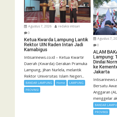
Agustus 7, 2026
redaksi intisari
0
Agustus 7, 2
Ketua Kwarda Lampung Lantik
Rektor UIN Raden Intan Jadi
0
Kamabigus
ALAM BAKA
Lampung: 
Intisarinews.co.id – Ketua Kwartir
Dinilai Nor
Daerah (Kwarda) Gerakan Pramuka
ke Kement
Lampung, Jihan Nurlela, melantik
Jakarta
Rektor Universitas Islam Negeri...
Intisarinews.
BANDAR LAMPUNG
Home
LAMPUNG
Bersatu Awas
PROVINSI
Anggaran (A
menggelar aks
BANDAR LAMP
PROVINSI