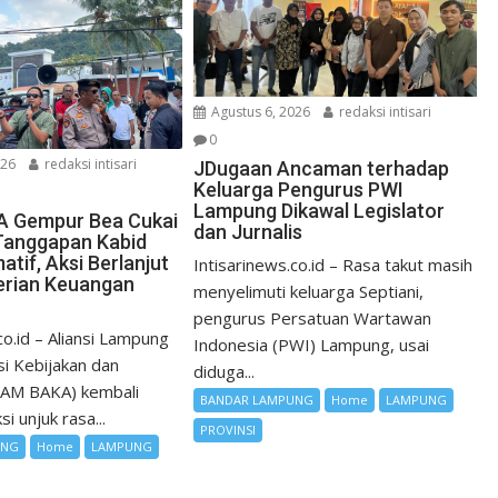
Agustus 6, 2026
redaksi intisari
0
026
redaksi intisari
JDugaan Ancaman terhadap
Keluarga Pengurus PWI
Lampung Dikawal Legislator
 Gempur Bea Cukai
dan Jurnalis
Tanggapan Kabid
matif, Aksi Berlanjut
Intisarinews.co.id – Rasa takut masih
erian Keuangan
menyelimuti keluarga Septiani,
pengurus Persatuan Wartawan
co.id – Aliansi Lampung
Indonesia (PWI) Lampung, usai
i Kebijakan dan
diduga...
LAM BAKA) kembali
BANDAR LAMPUNG
Home
LAMPUNG
i unjuk rasa...
PROVINSI
UNG
Home
LAMPUNG