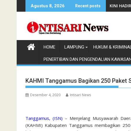
Skip
KINI HAD
Agustus 8, 2026
Recent posts
to
content
HOME
LAMPUNG
HUKUM & KRIMINA
PENERTIBAN DAN PENGENDALIAN KAWASA
KAHMI Tanggamus Bagikan 250 Paket 
Desember 4, 2020
Intisari News
Tanggamus, (ISN)
– Menjelang Musyawarah Daer
(KAHMI) Kabupaten Tanggamus membagikan 250 p