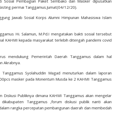
i Sosial Pembagian Paket Sembako dan Masker dipusatkan
Gisting permai Tanggamus.Jumat(04/12/20).
ggung Jawab Sosial Korps Alumni Himpunan Mahasiswa Islam
mus Hi. Salamun, M.Pd.I mengatakan bakti sosial tersebut
ial KAHMI kepada masyarakat terlebih ditengah pandemi covid
rus mendukung Pemerintah Daerah Tanggamus dalam hal
n Akrabnya.
 Tanggamus Syolahuddin Magad menuturkan dalam laporan
 1000pcs masker pada Monentum Musda ke 2 KAHMI Tanggamus
um Diskusi Publiknya dimana KAHMI Tanggamus akan mengelar
 dikabupaten Tanggamus ,forum diskusi publik nanti akan
al dalam rangka percepatan pembangunan daerah dan membedah