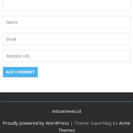
intisarinews.id
Proudly powered by WordPress
|
Theme: SuperMag by
Acme
Themes