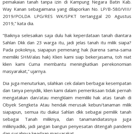
pemakaian tanah tanpa izin di Kampung Negara Batin Kab.
Way Kanan sebagaimana yang dilaporkan No. LP/B-580/VIII/
2019/POLDA LPG/RES WK/SPKT tertanggal 20 Agustus
2019,” kata dia.
“Baiknya selesaikan saja dulu hak keperdataan tanah diantara
Sahlan Dkk dan 23 warga itu, jadi jelas tanah itu milik siapa?
Pada pokoknya, siapapun pemenang hak (karena sama-sama
memiliki SHM/alas hak) Klien kami siap bekerjasama, toh niat
klien kami Cuma membantu meningkatkan perekonomian
masyarakat,” ujarnya.
Dia juga menuturkan, silahkan cek dalam berbagai kesempatan
dan tanya penyidik, klien kami dalam pemeriksaan tidak pernah
mengatakan dan/atau mengklaim memiliki hak atas tanah di
Obyek Sengketa Atau hendak merusak kebun/tanaman milik
siapapun, semua itu diakui Sahlan dkk sebagai pemilik tanah
sebagai Tanah miliknya, dan tanamandiatasnya juga
miliknyadkk, jadi jangan bangun penyesatan ditengah pandemi
dan susahnya keadaan masyarakat.